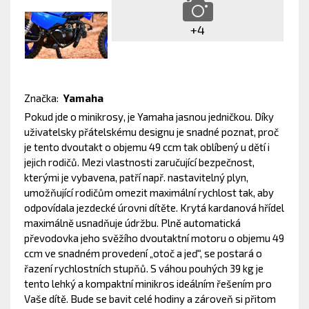
+4
Značka:
Yamaha
Pokud jde o minikrosy, je Yamaha jasnou jedničkou. Díky
uživatelsky přátelskému designu je snadné poznat, proč
je tento dvoutakt o objemu 49 ccm tak oblíbený u dětí i
jejich rodičů. Mezi vlastnosti zaručující bezpečnost,
kterými je vybavena, patří např. nastavitelný plyn,
umožňující rodičům omezit maximální rychlost tak, aby
odpovídala jezdecké úrovni dítěte. Krytá kardanová hřídel
maximálně usnadňuje údržbu. Plně automatická
převodovka jeho svěžího dvoutaktní motoru o objemu 49
ccm ve snadném provedení „otoč a jeď“, se postará o
řazení rychlostních stupňů. S váhou pouhých 39 kg je
tento lehký a kompaktní minikros ideálním řešením pro
Vaše dítě. Bude se bavit celé hodiny a zároveň si přitom