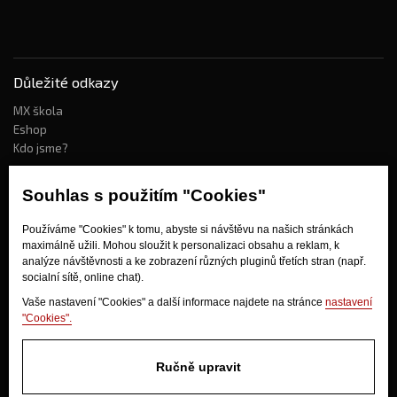
Důležité odkazy
MX škola
Eshop
Kdo jsme?
Souhlas s použitím "Cookies"
Jak nakupovat?
Používáme "Cookies" k tomu, abyste si návštěvu na našich stránkách
Obchodní podmínky
maximálně užili. Mohou sloužit k personalizaci obsahu a reklam, k
Doprava
analýze návštěvnosti a ke zobrazení různých pluginů třetích stran (např.
Odstoupení od kupní smlouvy
socialní sítě, online chat).
Vaše nastavení "Cookies" a další informace najdete na stránce
nastavení
"Cookies".
Ručně upravit