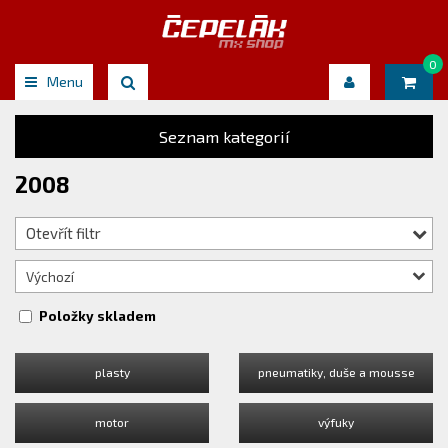
0
Menu
Seznam kategorií
2008
Otevřít filtr
Výchozí
Položky skladem
plasty
pneumatiky, duše a mousse
motor
výfuky