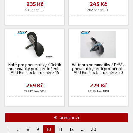
235 Kč
245 Kč
194 Kč bez DPH
202 Kč bez DPH
Haltr pro pneumatiky / Držák
Haltr pro pneumatiky / Držák
pneumatiky proti protočení -
pneumatiky proti protočení -
ALU Rim Lock - rozměr 2,15
ALU Rim Lock - rozměr 2,50
269 Kč
279 Kč
222 Kč bez DPH
231 Kč bez DPH
předchozí
1
...
8
9
10
11
12
...
20