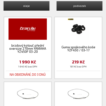
oleje
podvozek
brzdový kotouč přední
Guma spojkového koše
oversize 270mm YAMAHA
YZF450 / 03-17
YZ450F 03-20
1 990 Kč
219 Kč
1 645 Kč bez DPH
181 Kč bez DPH
NA OBJEDNÁNÍ, DO 3 DNŮ