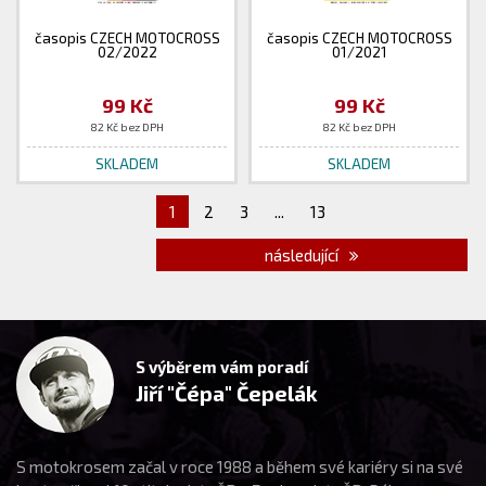
časopis CZECH MOTOCROSS
časopis CZECH MOTOCROSS
02/2022
01/2021
99 Kč
99 Kč
82 Kč bez DPH
82 Kč bez DPH
SKLADEM
SKLADEM
1
2
3
...
13
následující
S výběrem vám poradí
Jiří "Čépa" Čepelák
S motokrosem začal v roce 1988 a během své kariéry si na své