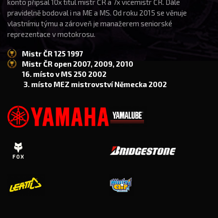
konto připsal 10x titul mistr ČR a 7x vicemistr ČR. Dále
pravidelně bodoval i na ME a MS. Od roku 2015 se věnuje
vlastnímu týmu a zároveň je manažerem seniorské
reprezentace v motokrosu.
Mistr ČR 125 1997
Mistr ČR open 2007, 2009, 2010
16. místo v MS 250 2002
3. místo MEZ mistrovství Německa 2002