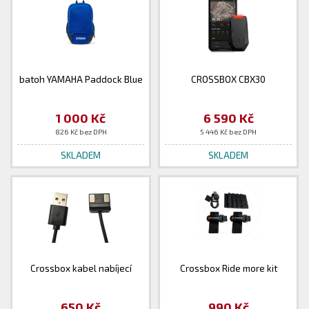
batoh YAMAHA Paddock Blue
CROSSBOX CBX30
1 000 Kč
6 590 Kč
826 Kč bez DPH
5 446 Kč bez DPH
SKLADEM
SKLADEM
Crossbox kabel nabíjecí
Crossbox Ride more kit
650 Kč
990 Kč