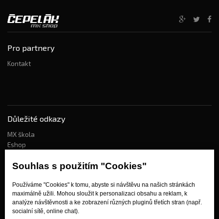
Pro partnery
Kontakt
Důležité odkazy
MX škola
Eshop
Kdo jsme?
Souhlas s použitím "Cookies"
Používáme "Cookies" k tomu, abyste si návštěvu na našich stránkách
Jak nakupovat?
maximálně užili. Mohou sloužit k personalizaci obsahu a reklam, k
analýze návštěvnosti a ke zobrazení různých pluginů třetích stran (např.
Obchodní podmínky
socialní sítě, online chat).
Doprava