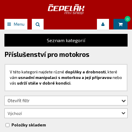
0
Menu
Seznam kategorií
Příslušenství pro motokros
V této kategorii najdete různé
doplňky a drobnosti
, které
vám
usnadní manipulaci s motorkou a její přípravou
nebo
vás
udrží stále v dobré kondici
.
Otevřít filtr
Výchozí
Položky skladem