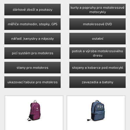
kurty a popruhy pro motokrosové
dárkové zboží a poukazy
motocykly
měřiče motohodin, stopky, GPS
motokrosové DVD
nářadí ,kanystry a nájezdy
ostatní
potisk a výroba motokrosového
picí systém pro motokros
dresu
stany pro motokros
stojany a koberce pod motocykl
ukazovací tabule pro motokros
zavazadla a batohy