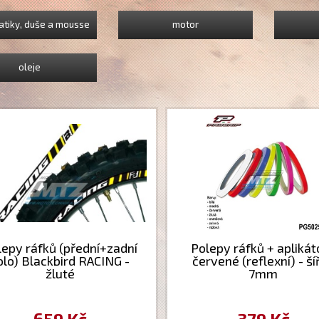
tiky, duše a mousse
motor
oleje
lepy ráfků (přední+zadní
Polepy ráfků + aplikát
olo) Blackbird RACING -
červené (reflexní) - ší
žluté
7mm
659 Kč
379 Kč