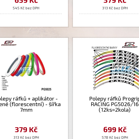
545 Kč bez DPH
313 Kč bez DPH
lepy ráfků + aplikátor -
Polepy ráfků Progri
ené (florescentní) - šířka
RACING PG5026/16
7mm
(12ks=2kola)
379 Kč
699 Kč
313 Kč bez DPH
578 Kč bez DPH