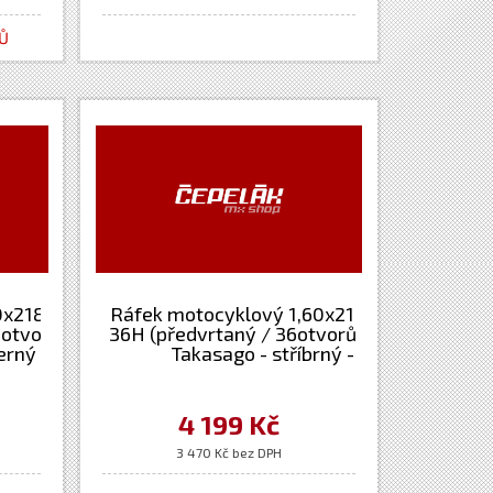
NŮ
0x21&quot;
Ráfek motocyklový 1,60x21&quot;
6otvorů)
36H (předvrtaný / 36otvorů) Excel
erný -
Takasago - stříbrný -
uki+Honda
KTM+HG+Japan
(Yamaha+Kawasaki+Suzuki+Honda)
4 199 Kč
3 470 Kč bez DPH