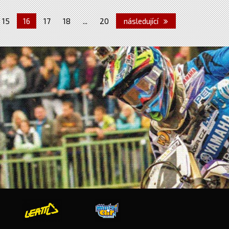
15
16
17
18
...
20
následující