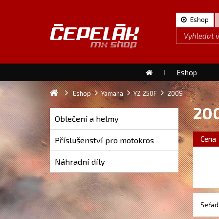
Eshop
Eshop
Eshop
Yamaha
YZ 250F
2009
20
Oblečení a helmy
Cena
Příslušenství pro motokros
Náhradní díly
Seřadi