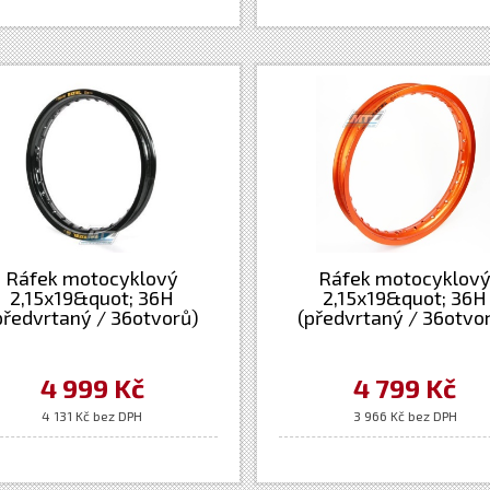
Ráfek motocyklový
Ráfek motocyklov
2,15x19&quot; 36H
2,15x19&quot; 36H
předvrtaný / 36otvorů)
(předvrtaný / 36otvo
xcel Takasago - černý -
Excel Takasago - oranž
M+Husaberg+Husqvarna
KTM+Husaberg+Husqv
+ Yamaha
4 999 Kč
4 799 Kč
4 131 Kč bez DPH
3 966 Kč bez DPH