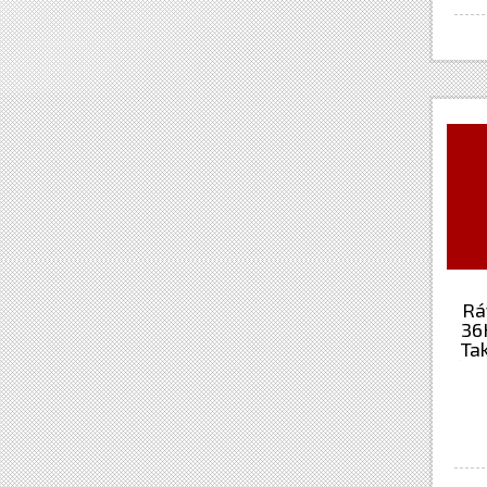
Rá
36
Ta
(Ya