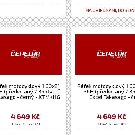
NA OBJEDNÁNÍ, DO 3 D
fek motocyklový 1,60x21&quot;
Ráfek motocyklový 1,6
H (předvrtaný / 36otvorů) Excel
36H (předvrtaný / 3
kasago - černý - KTM+HG+Japan
Excel Takasago - č
maha+Kawasaki+Suzuki+Honda)
Yamaha+Kawasaki+Suz
4 649 Kč
4 649 Kč
3 842 Kč bez DPH
3 842 Kč bez DPH