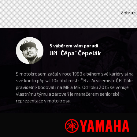
Zobrazu
S výběrem vám poradí
Jiří "Čépa" Čepelák
S motokrosem začal v roce 1988 a během své kariéry si na
své konto připsal 10x titul mistr ČR a 7x vicemistr ČR. Dále
pravidelně bodoval i na ME a MS. Od roku 2015 se věnuje
vlastnímu týmu a zároveň je manažerem seniorské
reprezentace v motokrosu.