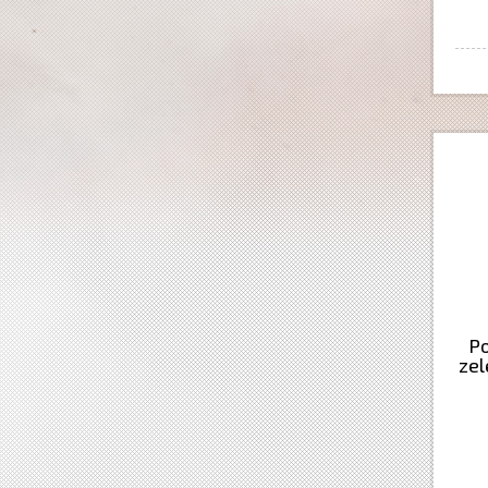
Po
zel