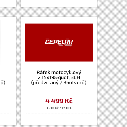
ý
Ráfek motocyklový
2,15x19&quot; 36H
rů)
(předvrtaný / 36otvorů)
ový -
Excel Takasago - stříbrný -
arna
Gas-Gas + Husqvarna
4 499 Kč
3 718 Kč bez DPH