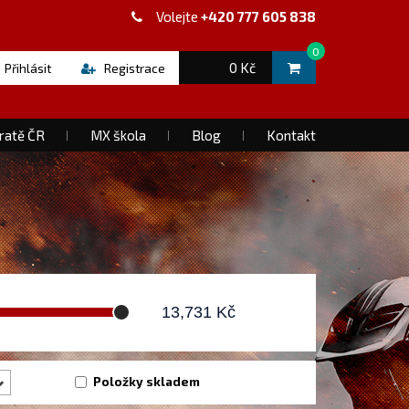
Volejte
+420 777 605 838
0
0 Kč
Přihlásit
Registrace
ratě ČR
MX škola
Blog
Kontakt
13,731
Kč
Položky skladem