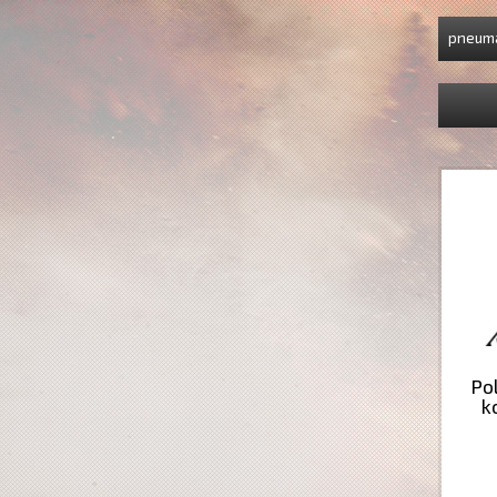
pneuma
Po
k