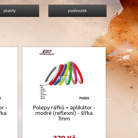
plasty
podvozek
or -
Polepy ráfků + aplikátor -
řka
modré (reflexní) - šířka
7mm
379 Kč