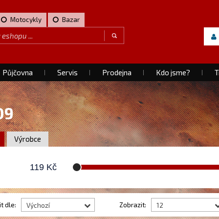
Motocykly
Bazar
Půjčovna
Servis
Prodejna
Kdo jsme?
T
09
Výrobce
119
Kč
t dle:
Zobrazit:
Výchozí
12