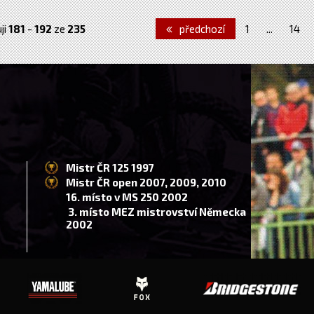
ji
181
-
192
ze
235
předchozí
1
...
14
Mistr ČR 125 1997
Mistr ČR open 2007, 2009, 2010
16. místo v MS 250 2002
3. místo MEZ mistrovství Německa
2002