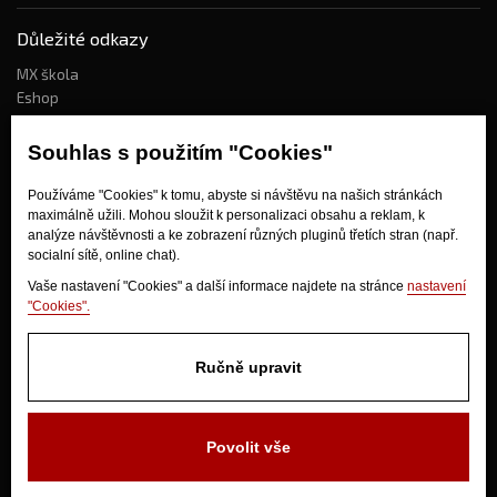
Důležité odkazy
MX škola
Eshop
Kdo jsme?
Souhlas s použitím "Cookies"
Používáme "Cookies" k tomu, abyste si návštěvu na našich stránkách
Jak nakupovat?
maximálně užili. Mohou sloužit k personalizaci obsahu a reklam, k
Obchodní podmínky
analýze návštěvnosti a ke zobrazení různých pluginů třetích stran (např.
socialní sítě, online chat).
Doprava
Odstoupení od kupní smlouvy
Vaše nastavení "Cookies" a další informace najdete na stránce
nastavení
"Cookies".
Ručně upravit
Povolit vše
V Olšinkách 1430
280 02 Kolín