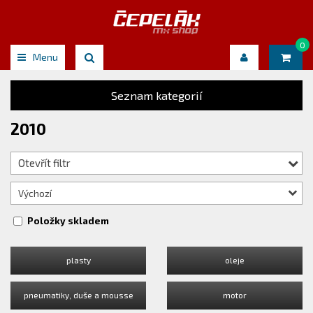
0
Menu
Seznam kategorií
2010
Otevřít filtr
Výchozí
Položky skladem
plasty
oleje
pneumatiky, duše a mousse
motor