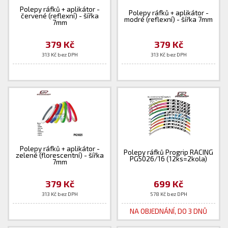
Polepy ráfků + aplikátor -
Polepy ráfků + aplikátor -
červené (reflexní) - šířka
modré (reflexní) - šířka 7mm
7mm
379 Kč
379 Kč
313 Kč bez DPH
313 Kč bez DPH
Polepy ráfků + aplikátor -
Polepy ráfků Progrip RACING
zelené (florescentní) - šířka
PG5026/16 (12ks=2kola)
7mm
379 Kč
699 Kč
313 Kč bez DPH
578 Kč bez DPH
NA OBJEDNÁNÍ, DO 3 DNŮ