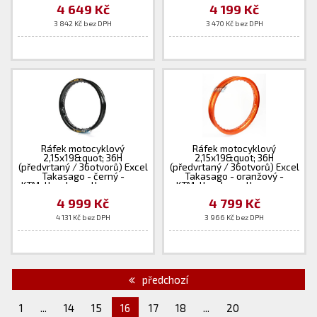
4 649 Kč
4 199 Kč
3 842 Kč bez DPH
3 470 Kč bez DPH
Ráfek motocyklový
Ráfek motocyklový
2,15x19&quot; 36H
2,15x19&quot; 36H
(předvrtaný / 36otvorů) Excel
(předvrtaný / 36otvorů) Excel
Takasago - černý -
Takasago - oranžový -
KTM+Husaberg+Husqvarna +
KTM+Husaberg+Husqvarna
Yamaha
4 999 Kč
4 799 Kč
4 131 Kč bez DPH
3 966 Kč bez DPH
předchozí
1
...
14
15
16
17
18
...
20