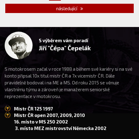
následující
S výběrem vám poradí
Jiří "Čépa" Čepelák
S motokrosem začal v roce 1988 a během své kariéry si na své
konto připsal 10x titul mistr ČR a 7x vicemistr ČR. Dále
pravidelně bodoval i na ME a MS. Od roku 2015 se věnuje
vlastnímu týmu a zároveň je manažerem seniorské
reprezentace v motokrosu.
Mistr ČR 125 1997
Mistr ČR open 2007, 2009, 2010
16. místo v MS 250 2002
3. místo MEZ mistrovství Německa 2002