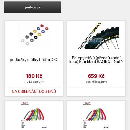
podvozek
Polepy ráfků (přední+zadní
podložky matky haltru DRC
kolo) Blackbird RACING - žluté
180 Kč
659 Kč
149 Kč bez DPH
545 Kč bez DPH
NA OBJEDNÁNÍ, DO 3 DNŮ