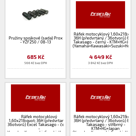
Ráfek motocyklový 1,60x21&quot
Pružiny spojkové (sada) Prox
36H (předvrtaný / 36otvorů) Exce
- YZF250 / 08-13
Takasago - černý - KTM+HG+Japa
(Yamaha+Kawasaki+Suzuki+Hond
685 Kč
4 649 Kč
566 Kč bez DPH
3 842 Kč bez DPH
Ráfek motocyklový
Ráfek motocyklový 1,60x21&quot
1,60x21&quot; 36H (předvrtaný /
36H (předvrtaný / 36otvorů) Exce
36otvorů) Excel Takasago - černý
Takasago - stříbrný -
-
KTM+HG+Japan
Yamaha+Kawasaki+Suzuki+Honda
(Yamaha+Kawasaki+Suzuki+Hond