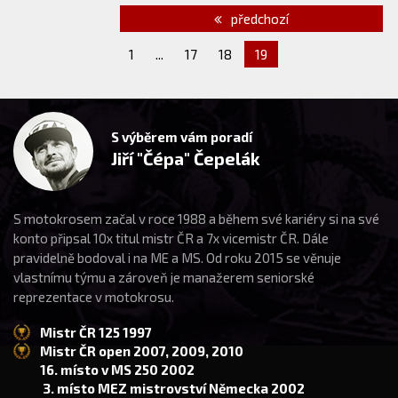
předchozí
1
...
17
18
19
S výběrem vám poradí
Jiří "Čépa" Čepelák
S motokrosem začal v roce 1988 a během své kariéry si na své
konto připsal 10x titul mistr ČR a 7x vicemistr ČR. Dále
pravidelně bodoval i na ME a MS. Od roku 2015 se věnuje
vlastnímu týmu a zároveň je manažerem seniorské
reprezentace v motokrosu.
Mistr ČR 125 1997
Mistr ČR open 2007, 2009, 2010
16. místo v MS 250 2002
3. místo MEZ mistrovství Německa 2002