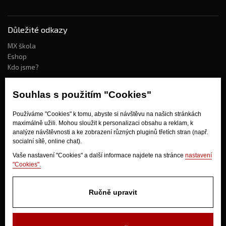
Důležité odkazy
MX škola
Eshop
Kdo jsme?
Souhlas s použitím "Cookies"
Jak nakupovat?
Používáme "Cookies" k tomu, abyste si návštěvu na našich stránkách
Obchodní podmínky
maximálně užili. Mohou sloužit k personalizaci obsahu a reklam, k
Doprava
analýze návštěvnosti a ke zobrazení různých pluginů třetích stran (např.
Odstoupení od kupní smlouvy
socialní sítě, online chat).
Vaše nastavení "Cookies" a další informace najdete na stránce
nastavení
"Cookies".
Ručně upravit
V Olšinkách 1430