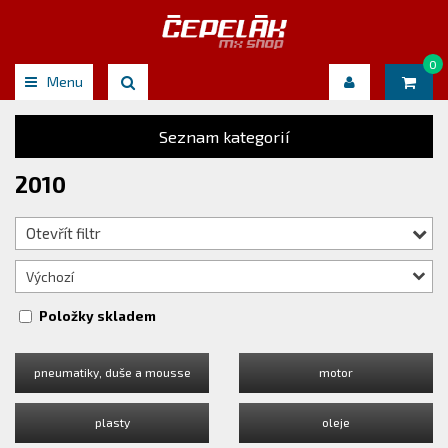
0
Menu
Seznam kategorií
2010
Otevřít filtr
Výchozí
Položky skladem
pneumatiky, duše a mousse
motor
plasty
oleje