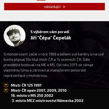
následující
S výběrem vám poradí
Jiří "Čépa" Čepelák
S motokrosem začal v roce 1988 a během své kariéry si na své
konto připsal 10x titul mistr ČR a 7x vicemistr ČR. Dále
pravidelně bodoval i na ME a MS. Od roku 2015 se věnuje
vlastnímu týmu a zároveň je manažerem seniorské
reprezentace v motokrosu.
Mistr ČR 125 1997
Mistr ČR open 2007, 2009, 2010
16. místo v MS 250 2002
3. místo MEZ mistrovství Německa 2002