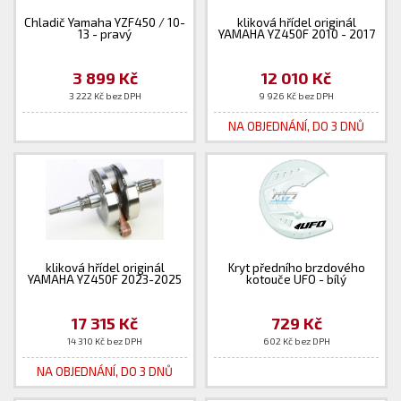
Chladič Yamaha YZF450 / 10-
kliková hřídel originál
13 - pravý
YAMAHA YZ450F 2010 - 2017
3 899 Kč
12 010 Kč
3 222 Kč bez DPH
9 926 Kč bez DPH
NA OBJEDNÁNÍ, DO 3 DNŮ
kliková hřídel originál
Kryt předního brzdového
YAMAHA YZ450F 2023-2025
kotouče UFO - bílý
17 315 Kč
729 Kč
14 310 Kč bez DPH
602 Kč bez DPH
NA OBJEDNÁNÍ, DO 3 DNŮ