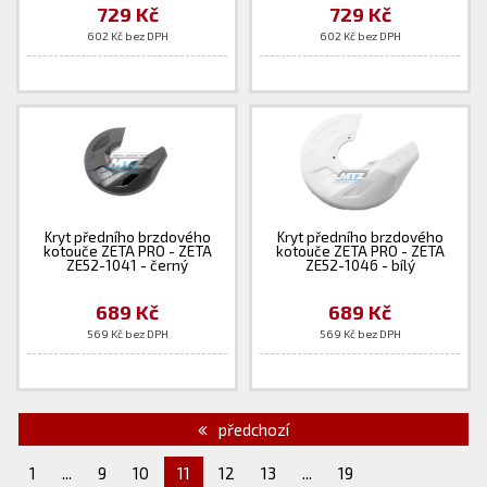
729 Kč
729 Kč
602 Kč bez DPH
602 Kč bez DPH
Kryt předního brzdového
Kryt předního brzdového
kotouče ZETA PRO - ZETA
kotouče ZETA PRO - ZETA
ZE52-1041 - černý
ZE52-1046 - bílý
689 Kč
689 Kč
569 Kč bez DPH
569 Kč bez DPH
předchozí
1
...
9
10
11
12
13
...
19