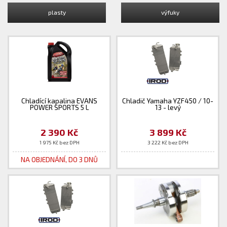
plasty
výfuky
Chladící kapalina EVANS
Chladič Yamaha YZF450 / 10-
POWER SPORTS 5 L
13 - levý
2 390 Kč
3 899 Kč
1 975 Kč bez DPH
3 222 Kč bez DPH
NA OBJEDNÁNÍ, DO 3 DNŮ