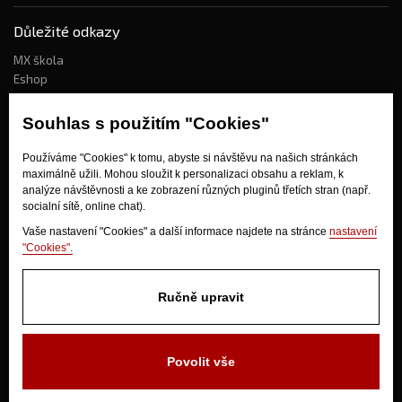
Důležité odkazy
MX škola
Eshop
Kdo jsme?
Souhlas s použitím "Cookies"
Používáme "Cookies" k tomu, abyste si návštěvu na našich stránkách
Jak nakupovat?
maximálně užili. Mohou sloužit k personalizaci obsahu a reklam, k
Obchodní podmínky
analýze návštěvnosti a ke zobrazení různých pluginů třetích stran (např.
socialní sítě, online chat).
Doprava
Odstoupení od kupní smlouvy
Vaše nastavení "Cookies" a další informace najdete na stránce
nastavení
"Cookies".
Ručně upravit
Povolit vše
V Olšinkách 1430
280 02 Kolín