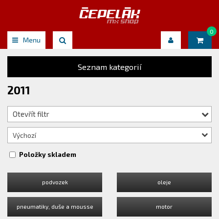
0
Menu
Seznam kategorií
2011
Otevřít filtr
Výchozí
Položky skladem
podvozek
oleje
pneumatiky, duše a mousse
motor