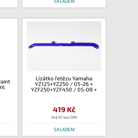
SKLADEM
Lízátko řetězu Yamaha
Paint
YZ125+YZ250 / 05-26 +
ml
YZF250+YZF450 / 05-08 +
WRF250 / 05-14 + WRF450
/ 05-15 - barva modrá
419 Kč
346 Kč bez DPH
SKLADEM