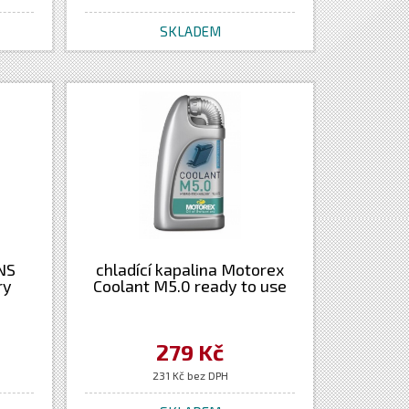
SKLADEM
ANS
chladící kapalina Motorex
ry
Coolant M5.0 ready to use
279 Kč
231 Kč bez DPH