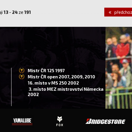
ji
13
-
24
ze
191
předchoz
Mistr ČR 125 1997
Mistr ČR open 2007, 2009, 2010
16. místo v MS 250 2002
3. místo MEZ mistrovství Německa
2002