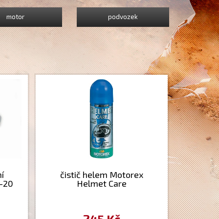
motor
podvozek
í
čistič helem Motorex
-20
Helmet Care
245 Kč