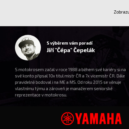
Zobrazu
S výběrem vám poradí
Jiří "Čépa" Čepelák
S motokrosem začal v roce 1988 a během své kariéry si na
své konto připsal 10x titul mistr ČR a 7x vicemistr ČR. Dále
pravidelně bodoval i na ME a MS. Od roku 2015 se věnuje
vlastnímu týmu a zároveň je manažerem seniorské
reprezentace v motokrosu.