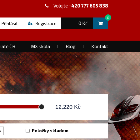
Volejte
+420 777 605 838
0
0 Kč
Přihlásit
Registrace
ratě ČR
MX škola
Blog
Kontakt
12,220
Kč
Položky skladem