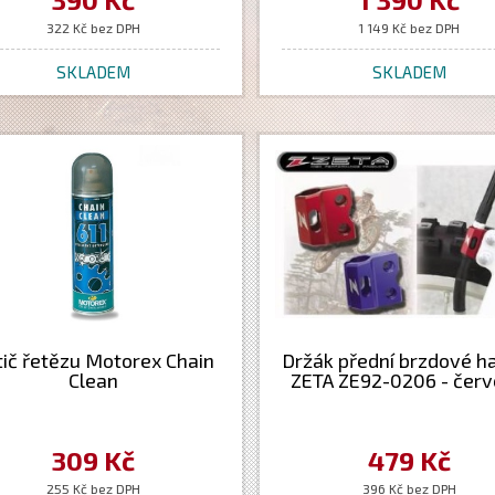
322 Kč bez DPH
1 149 Kč bez DPH
SKLADEM
SKLADEM
tič řetězu Motorex Chain
Držák přední brzdové h
Clean
ZETA ZE92-0206 - čer
309 Kč
479 Kč
255 Kč bez DPH
396 Kč bez DPH