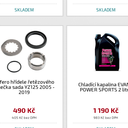
SKLADEM
SKLADEM
fero hřídele řetězového
Chladící kapalina EV
lečka sada YZ125 2005 -
POWER SPORTS 2 lit
2019
490 Kč
1 190 Kč
405 Kč bez DPH
983 Kč bez DPH