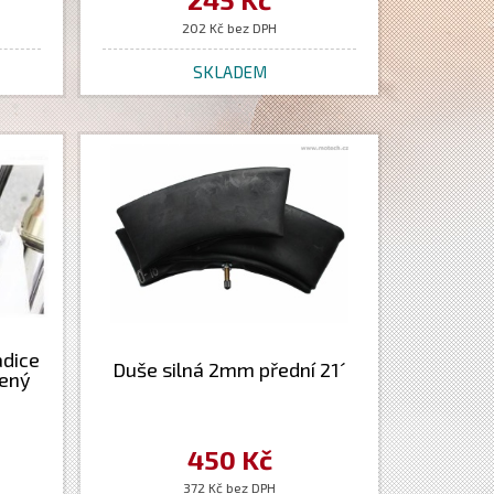
202 Kč bez DPH
SKLADEM
adice
Duše silná 2mm přední 21´
vený
450 Kč
372 Kč bez DPH