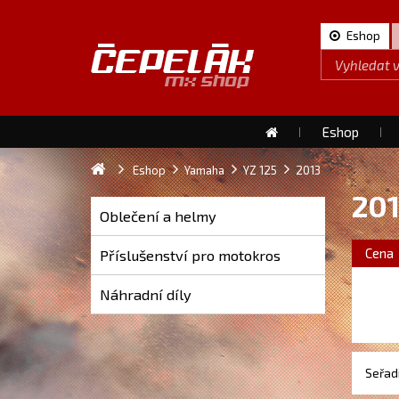
Eshop
Eshop
Eshop
Yamaha
YZ 125
2013
20
Oblečení a helmy
Cena
Příslušenství pro motokros
Náhradní díly
Seřadi