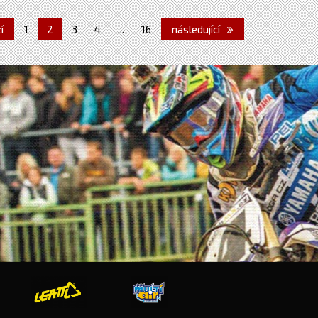
í
1
2
3
4
...
16
následující