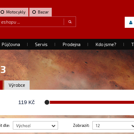
Motocykly
Bazar
Půjčovna
Servis
Prodejna
Kdo jsme?
T
13
Výrobce
119
Kč
t dle:
Zobrazit:
Výchozí
12