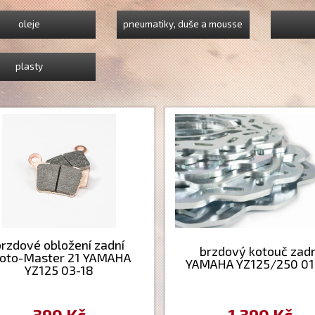
oleje
pneumatiky, duše a mousse
plasty
rzdové obložení zadní
brzdový kotouč zadn
oto-Master 21 YAMAHA
YAMAHA YZ125/250 01
YZ125 03-18
390 Kč
1 390 Kč