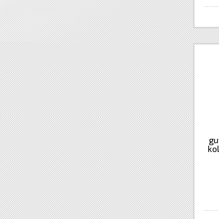
gu
ko