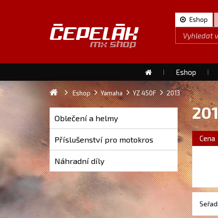
Eshop
Eshop
Eshop
Yamaha
YZ 450F
2013
20
Oblečení a helmy
Cena
Příslušenství pro motokros
Náhradní díly
Seřadi