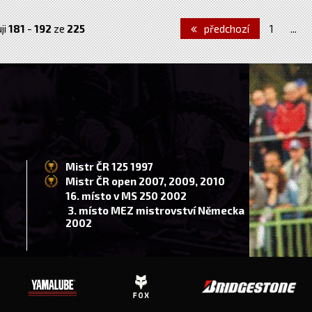
ji
181
-
192
ze
225
předchozí
1
...
Mistr ČR 125 1997
Mistr ČR open 2007, 2009, 2010
16. místo v MS 250 2002
3. místo MEZ mistrovství Německa
2002