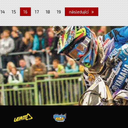
14
15
16
17
18
19
následující