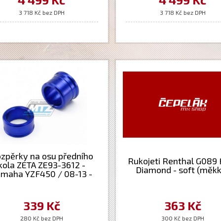
3 718 Kč bez DPH
3 718 Kč bez DPH
zpěrky na osu předního
Rukojeti Renthal G089 F
kola ZETA ZE93-3612 -
Diamond - soft (měkk
maha YZF450 / 08-13 -
modré
339 Kč
363 Kč
280 Kč bez DPH
300 Kč bez DPH