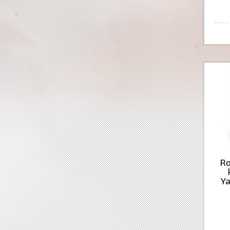
Ro
Ya