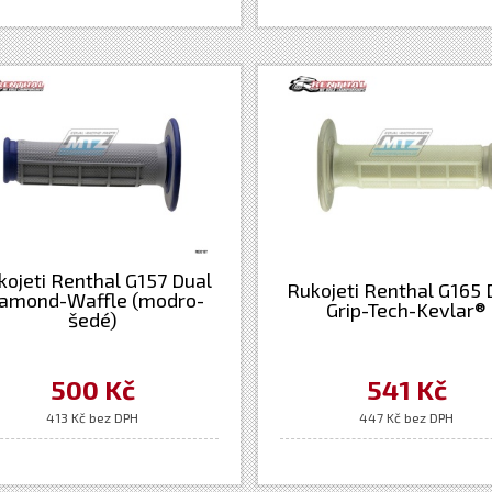
kojeti Renthal G157 Dual
Rukojeti Renthal G165 
iamond-Waffle (modro-
Grip-Tech-Kevlar®
šedé)
500 Kč
541 Kč
413 Kč bez DPH
447 Kč bez DPH