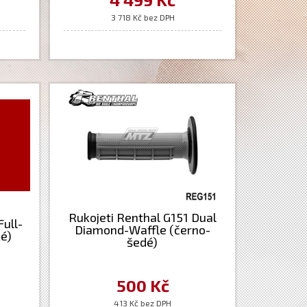
KTM+Husaberg+Husqvarna
3 718 Kč bez DPH
Rukojeti Renthal G151 Dual
ull-
Diamond-Waffle (černo-
é)
šedé)
500 Kč
413 Kč bez DPH