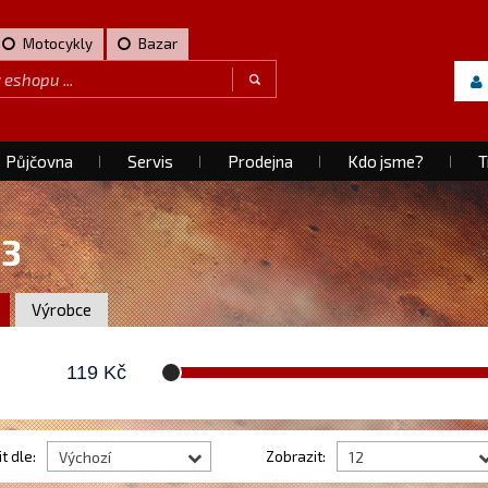
Motocykly
Bazar
Půjčovna
Servis
Prodejna
Kdo jsme?
T
13
Výrobce
119
Kč
t dle:
Zobrazit:
Výchozí
12