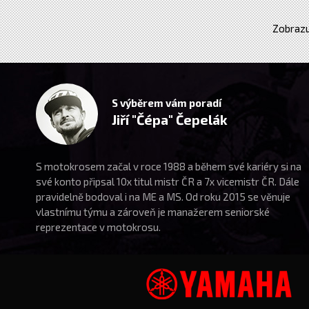
Zobrazu
S výběrem vám poradí
Jiří "Čépa" Čepelák
S motokrosem začal v roce 1988 a během své kariéry si na
své konto připsal 10x titul mistr ČR a 7x vicemistr ČR. Dále
pravidelně bodoval i na ME a MS. Od roku 2015 se věnuje
vlastnímu týmu a zároveň je manažerem seniorské
reprezentace v motokrosu.