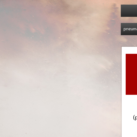
pneuma
(
Ex