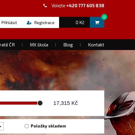
Volejte
+420 777 605 838
0
0 Kč
Přihlásit
Registrace
ratě ČR
MX škola
Blog
Kontakt
17,315
Kč
Položky skladem