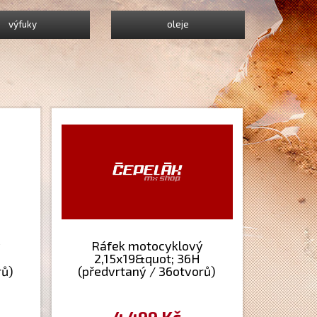
výfuky
oleje
ý
Ráfek motocyklový
2,15x19&quot; 36H
rů)
(předvrtaný / 36otvorů)
ný -
Excel Takasago - stříbrný -
arna
Yamaha YZ+YZF + Kawasaki
KX+KXF + Suzuki RM+RMZ +
4 499 Kč