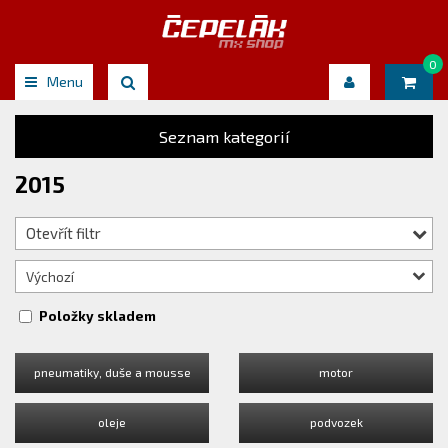
0
Menu
Seznam kategorií
2015
Otevřít filtr
Výchozí
Položky skladem
pneumatiky, duše a mousse
motor
oleje
podvozek