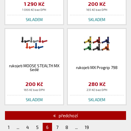
1 290 Kč
200 Kč
1 066 Kč bez DPH
165 Kč bez DPH
SKLADEM
SKLADEM
rukojeti MOOSE STEALTH MX
rukojeti MX Progrip 798
šedé
200 Kč
280 Kč
165 Kč bez DPH
231 Kč bez DPH
SKLADEM
SKLADEM
předchozí
1
...
4
5
6
7
8
...
19