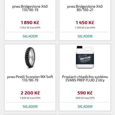
pneu Bridgestone X40
pneu Bridgestone X40
110/90-19
80/100-21
1 890 Kč
1 450 Kč
1 562 Kč bez DPH
1 198 Kč bez DPH
SKLADEM
SKLADEM
pneu Pirelli Scorpion MX Soft
Proplach chladícího systému
110/90-19
EVANS PREP FLUID 2 litry
2 200 Kč
590 Kč
1 818 Kč bez DPH
488 Kč bez DPH
SKLADEM
SKLADEM