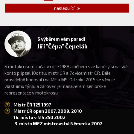
následující
S výběrem vám poradí
Jiří "Čépa" Čepelák
S motokrosem začal v roce 1988 a během své kariéry si na své
konto připsal 10x titul mistr ČR a 7x vicemistr ČR. Dále
pravidelně bodoval i na ME a MS. Od roku 2015 se věnuje
vlastnímu týmu a zároveň je manažerem seniorské
reprezentace v motokrosu.
Mistr ČR 125 1997
Mistr ČR open 2007, 2009, 2010
16. místo v MS 250 2002
3. místo MEZ mistrovství Německa 2002