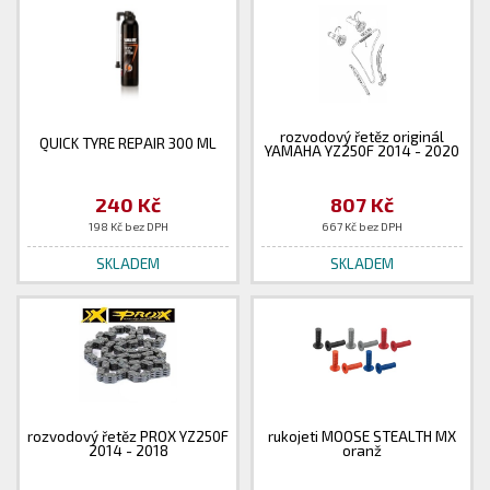
rozvodový řetěz originál
QUICK TYRE REPAIR 300 ML
YAMAHA YZ250F 2014 - 2020
240 Kč
807 Kč
198 Kč bez DPH
667 Kč bez DPH
SKLADEM
SKLADEM
rozvodový řetěz PROX YZ250F
rukojeti MOOSE STEALTH MX
2014 - 2018
oranž