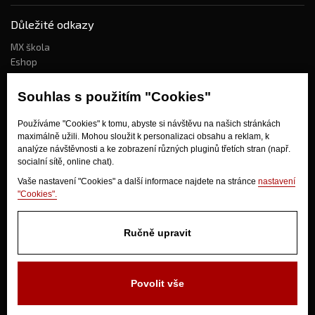
Důležité odkazy
MX škola
Eshop
Kdo jsme?
Souhlas s použitím "Cookies"
Používáme "Cookies" k tomu, abyste si návštěvu na našich stránkách
Jak nakupovat?
maximálně užili. Mohou sloužit k personalizaci obsahu a reklam, k
Obchodní podmínky
analýze návštěvnosti a ke zobrazení různých pluginů třetích stran (např.
socialní sítě, online chat).
Doprava
Odstoupení od kupní smlouvy
Vaše nastavení "Cookies" a další informace najdete na stránce
nastavení
"Cookies".
Ručně upravit
Povolit vše
V Olšinkách 1430
280 02 Kolín