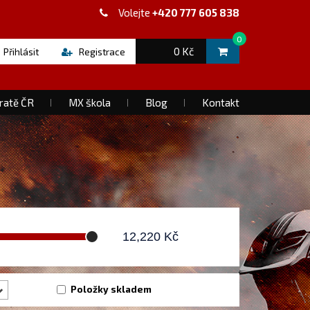
Volejte
+420 777 605 838
0
0 Kč
Přihlásit
Registrace
ratě ČR
MX škola
Blog
Kontakt
12,220
Kč
Položky skladem