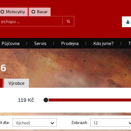
Motocykly
Bazar
Půjčovna
Servis
Prodejna
Kdo jsme?
T
16
Výrobce
119
Kč
t dle:
Zobrazit:
Výchozí
12