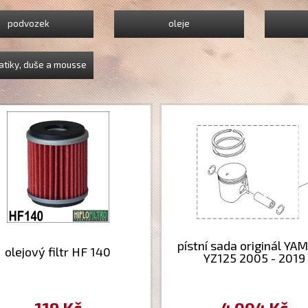
podvozek
oleje
tiky, duše a mousse
pístní sada originál Y
olejový filtr HF 140
YZ125 2005 - 2019
119 Kč
4 004 Kč