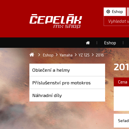
Eshop
Eshop
Eshop
Yamaha
YZ 125
2016
20
Oblečení a helmy
Cena
Příslušenství pro motokros
Náhradní díly
Seřadi