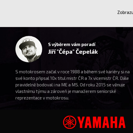
Zobrazu
S výběrem vám poradí
Jiří "Čépa" Čepelák
S motokrosem začal v roce 1988 a během své kariéry si na
své konto připsal 10x titul mistr ČR a 7x vicemistr ČR. Dále
pravidelně bodoval i na ME a MS. Od roku 2015 se věnuje
vlastnímu týmu a zároveň je manažerem seniorské
reprezentace v motokrosu.