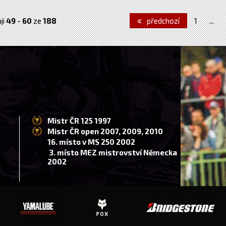
ji
49
-
60
ze
188
předchozí
1
...
Mistr ČR 125 1997
Mistr ČR open 2007, 2009, 2010
16. místo v MS 250 2002
3. místo MEZ mistrovství Německa
2002