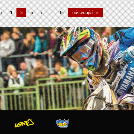
3
4
5
6
7
...
16
následující