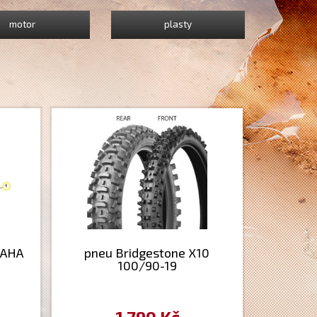
motor
plasty
AMAHA
pneu Bridgestone X10
100/90-19
1 790 Kč