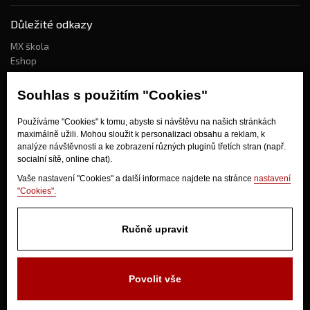
Důležité odkazy
MX škola
Eshop
Kdo jsme?
Souhlas s použitím "Cookies"
Používáme "Cookies" k tomu, abyste si návštěvu na našich stránkách
Jak nakupovat?
maximálně užili. Mohou sloužit k personalizaci obsahu a reklam, k
Obchodní podmínky
analýze návštěvnosti a ke zobrazení různých pluginů třetích stran (např.
socialní sítě, online chat).
Doprava
Odstoupení od kupní smlouvy
Vaše nastavení "Cookies" a další informace najdete na stránce
nastavení
"Cookies".
Ručně upravit
Povolit vše
V Olšinkách 1430
280 02 Kolín