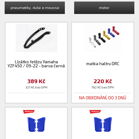
pneumatiky, duše a mousse
motor
Lízátko řetězu Yamaha
matka haltru DRC
YZF450 / 09-22 - barva černá
389 Kč
220 Kč
321 Kč bez DPH
182 Kč bez DPH
NA OBJEDNÁNÍ, DO 3 DNŮ