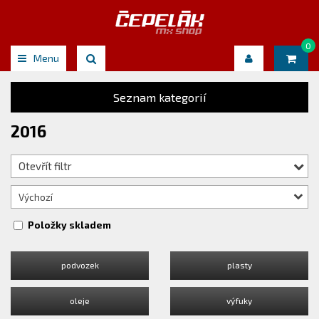
0
Menu
Seznam kategorií
2016
Otevřít filtr
Výchozí
Položky skladem
podvozek
plasty
oleje
výfuky