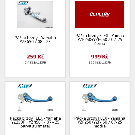
Páčka brzdy FLEX - Yamaa
Páčka brzdy - Yamaha
YZF250+YZF450 / 07-25
YZF450 / 08 - 25
černá
259 Kč
999 Kč
214 Kč bez DPH
826 Kč bez DPH
Páčka brzdy FLEX - Yamaha
Páčka brzdy FLEX - Yamaha
YZ250F + YZ450F / 07 - 25
YZF250+YZF450 / 07-25
barva gunmetal
modrá