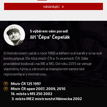
následující
S výběrem vám poradí
Jiří "Čépa" Čepelák
S motokrosem začal v roce 1988 a během své kariéry si na své
konto připsal 10x titul mistr ČR a 7x vicemistr ČR. Dále
pravidelně bodoval i na ME a MS. Od roku 2015 se věnuje
vlastnímu týmu a zároveň je manažerem seniorské
reprezentace v motokrosu.
Mistr ČR 125 1997
Mistr ČR open 2007, 2009, 2010
16. místo v MS 250 2002
3. místo MEZ mistrovství Německa 2002