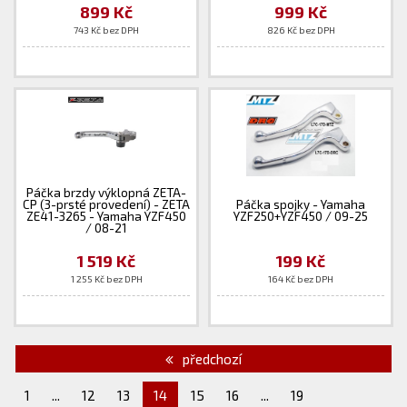
899 Kč
999 Kč
743 Kč bez DPH
826 Kč bez DPH
Páčka brzdy výklopná ZETA-
CP (3-prsté provedení) - ZETA
Páčka spojky - Yamaha
ZE41-3265 - Yamaha YZF450
YZF250+YZF450 / 09-25
/ 08-21
1 519 Kč
199 Kč
1 255 Kč bez DPH
164 Kč bez DPH
předchozí
1
...
12
13
14
15
16
...
19