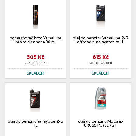
odmašťovač brzd Yamalube
olej do benzínu Yamalube 2-R
brake cleaner 400 ml
offroad plná syntetika 1L
305 Kč
615 Kč
252 Kč bez DPH
508 Kč bez DPH
SKLADEM
SKLADEM
olej do benzínu Yamalube 2-S
olej do benzínu Motorex
1L
CROSS POWER 2T