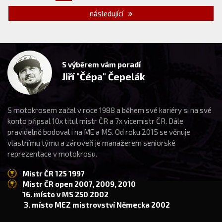
následující
S výběrem vám poradí
Jiří "Čépa" Čepelák
S motokrosem začal v roce 1988 a během své kariéry si na své
konto připsal 10x titul mistr ČR a 7x vicemistr ČR. Dále
pravidelně bodoval i na ME a MS. Od roku 2015 se věnuje
vlastnímu týmu a zároveň je manažerem seniorské
reprezentace v motokrosu.
Mistr ČR 125 1997
Mistr ČR open 2007, 2009, 2010
16. místo v MS 250 2002
3. místo MEZ mistrovství Německa 2002