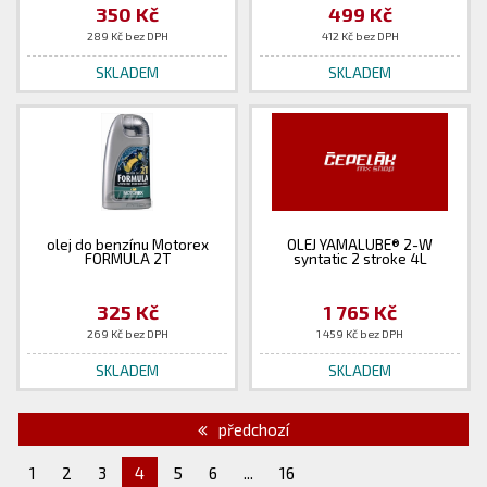
350 Kč
499 Kč
289 Kč bez DPH
412 Kč bez DPH
SKLADEM
SKLADEM
olej do benzínu Motorex
OLEJ YAMALUBE® 2-W
FORMULA 2T
syntatic 2 stroke 4L
325 Kč
1 765 Kč
269 Kč bez DPH
1 459 Kč bez DPH
SKLADEM
SKLADEM
předchozí
1
2
3
4
5
6
...
16