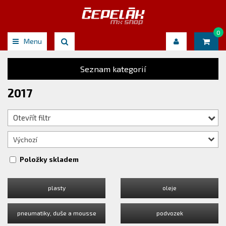
0
Menu
Seznam kategorií
2017
Otevřít filtr
Výchozí
Položky skladem
plasty
oleje
pneumatiky, duše a mousse
podvozek