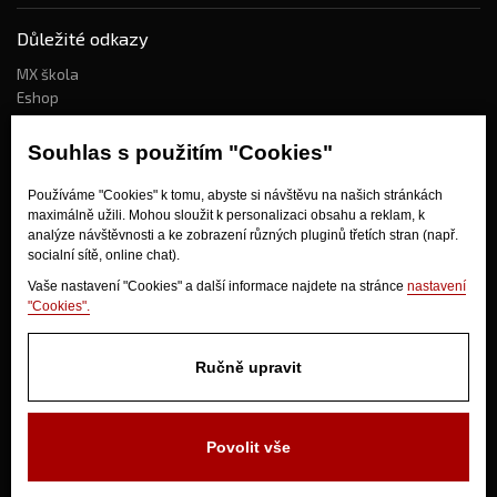
Důležité odkazy
MX škola
Eshop
Kdo jsme?
Souhlas s použitím "Cookies"
Používáme "Cookies" k tomu, abyste si návštěvu na našich stránkách
Jak nakupovat?
maximálně užili. Mohou sloužit k personalizaci obsahu a reklam, k
Obchodní podmínky
analýze návštěvnosti a ke zobrazení různých pluginů třetích stran (např.
socialní sítě, online chat).
Doprava
Odstoupení od kupní smlouvy
Vaše nastavení "Cookies" a další informace najdete na stránce
nastavení
"Cookies".
Ručně upravit
Povolit vše
V Olšinkách 1430
280 02 Kolín