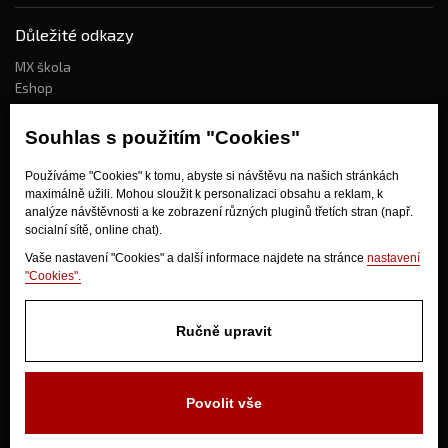
Důležité odkazy
MX škola
Eshop
Kdo jsme?
Souhlas s použitím "Cookies"
Používáme "Cookies" k tomu, abyste si návštěvu na našich stránkách
Jak nakupovat?
maximálně užili. Mohou sloužit k personalizaci obsahu a reklam, k
Obchodní podmínky
analýze návštěvnosti a ke zobrazení různých pluginů třetích stran (např.
socialní sítě, online chat).
Doprava
Odstoupení od kupní smlouvy
Vaše nastavení "Cookies" a další informace najdete na stránce
nastavení
"Cookies".
Ručně upravit
Povolit vše
V Olšinkách 1430
280 02 Kolín