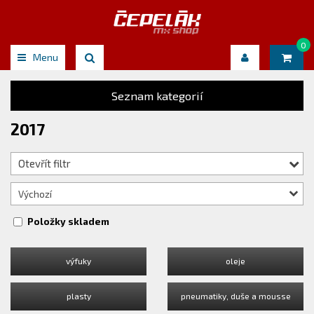
0
Menu
Seznam kategorií
2017
Otevřít filtr
Výchozí
Položky skladem
výfuky
oleje
plasty
pneumatiky, duše a mousse