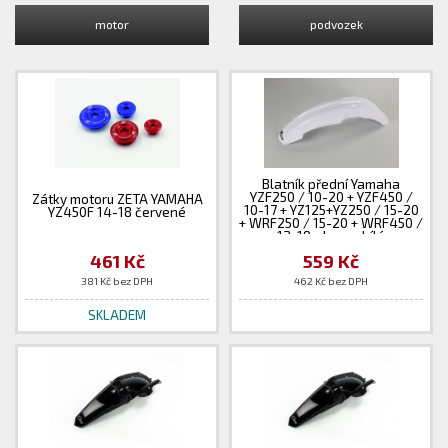
motor
podvozek
Blatník přední Yamaha
YZF250 / 10-20 + YZF450 /
Zátky motoru ZETA YAMAHA
10-17 + YZ125+YZ250 / 15-20
YZ450F 14-18 červené
+ WRF250 / 15-20 + WRF450 /
12-19 - barva bílá
461 Kč
559 Kč
381 Kč bez DPH
462 Kč bez DPH
SKLADEM