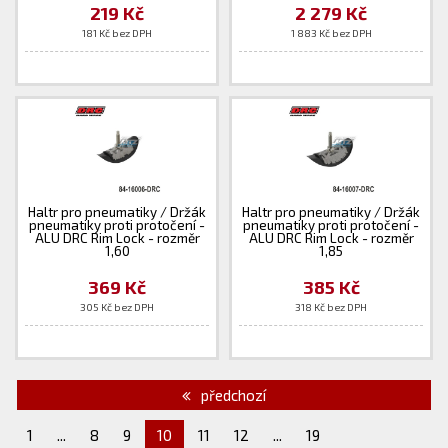
219 Kč
2 279 Kč
181 Kč bez DPH
1 883 Kč bez DPH
Haltr pro pneumatiky / Držák
Haltr pro pneumatiky / Držák
pneumatiky proti protočení -
pneumatiky proti protočení -
ALU DRC Rim Lock - rozměr
ALU DRC Rim Lock - rozměr
1,60
1,85
369 Kč
385 Kč
305 Kč bez DPH
318 Kč bez DPH
předchozí
1
...
8
9
10
11
12
...
19