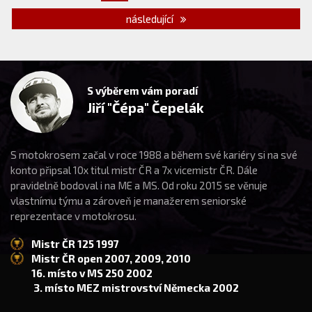
následující
S výběrem vám poradí
Jiří "Čépa" Čepelák
S motokrosem začal v roce 1988 a během své kariéry si na své
konto připsal 10x titul mistr ČR a 7x vicemistr ČR. Dále
pravidelně bodoval i na ME a MS. Od roku 2015 se věnuje
vlastnímu týmu a zároveň je manažerem seniorské
reprezentace v motokrosu.
Mistr ČR 125 1997
Mistr ČR open 2007, 2009, 2010
16. místo v MS 250 2002
3. místo MEZ mistrovství Německa 2002