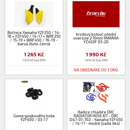
Bočnice Yamaha YZF250 / 14-
brzdový kotouč přední
18 + YZF450 / 14-17 + WRF250
oversize 270mm YAMAHA
/ 15-19 + WRF450 / 16-19 -
YZ450F 03-20
barva žluto-černá
1 265 Kč
1 990 Kč
1 045 Kč bez DPH
1 645 Kč bez DPH
NA OBJEDNÁNÍ, DO 3 DNŮ
Hadice chladiče DRC
Guma spojkového koše
RADIATOR HOSE KIT - DRC
YZF450 / 03-17
D47-01-702 - Yamaha YZF450
/ 14-17 - modré (sada 4ks)