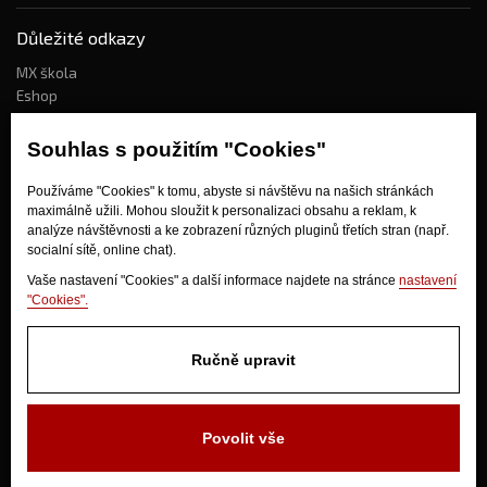
Důležité odkazy
MX škola
Eshop
Kdo jsme?
Souhlas s použitím "Cookies"
Používáme "Cookies" k tomu, abyste si návštěvu na našich stránkách
Jak nakupovat?
maximálně užili. Mohou sloužit k personalizaci obsahu a reklam, k
Obchodní podmínky
analýze návštěvnosti a ke zobrazení různých pluginů třetích stran (např.
socialní sítě, online chat).
Doprava
Odstoupení od kupní smlouvy
Vaše nastavení "Cookies" a další informace najdete na stránce
nastavení
"Cookies".
Ručně upravit
Povolit vše
V Olšinkách 1430
280 02 Kolín