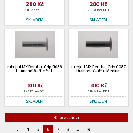
280 Kč
280 Kč
231 Kč bez DPH
231 Kč bez DPH
SKLADEM
SKLADEM
rukojeti MX Renthal Grip G086
rukojeti MX Renthal Grip G087
DiamondWaffle Soft
DiamondWaffle Medium
300 Kč
380 Kč
248 Kč bez DPH
314 Kč bez DPH
SKLADEM
SKLADEM
předchozí
1
...
4
5
6
7
8
...
19