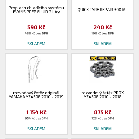
Proplach chladícího systému
QUICK TYRE REPAIR 300 ML
EVANS PREP FLUID 2 litry
590 Kč
240 Kč
488 Kč bez DPH
198 Kč bez DPH
SKLADEM
SKLADEM
rozvodový řetěz originál
rozvodový řetěz PROX
YAMAHA YZ450F 2010 - 2019
YZ450F 2010 - 2018
1 154 Kč
875 Kč
954 Kč bez DPH
723 Kč bez DPH
SKLADEM
SKLADEM