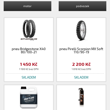
motor
podvozek
pneu Bridgestone X40
pneu Pirelli Scorpion MX Soft
80/100-21
110/90-19
1 450 Kč
2 200 Kč
1 198 Kč bez DPH
1 818 Kč bez DPH
SKLADEM
SKLADEM