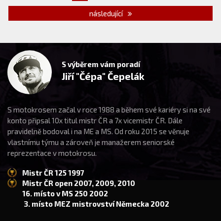
následující
S výběrem vám poradí
Jiří "Čépa" Čepelák
S motokrosem začal v roce 1988 a během své kariéry si na své
konto připsal 10x titul mistr ČR a 7x vicemistr ČR. Dále
pravidelně bodoval i na ME a MS. Od roku 2015 se věnuje
vlastnímu týmu a zároveň je manažerem seniorské
reprezentace v motokrosu.
Mistr ČR 125 1997
Mistr ČR open 2007, 2009, 2010
16. místo v MS 250 2002
3. místo MEZ mistrovství Německa 2002