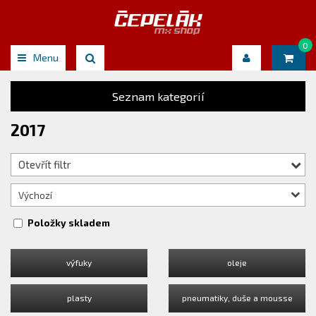
0
Menu
Seznam kategorií
2017
Otevřít filtr
Výchozí
Položky skladem
výfuky
oleje
plasty
pneumatiky, duše a mousse