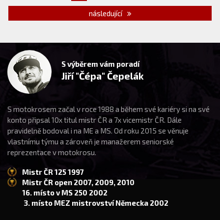
následující
S výběrem vám poradí
Jiří "Čépa" Čepelák
S motokrosem začal v roce 1988 a během své kariéry si na své
konto připsal 10x titul mistr ČR a 7x vicemistr ČR. Dále
pravidelně bodoval i na ME a MS. Od roku 2015 se věnuje
vlastnímu týmu a zároveň je manažerem seniorské
reprezentace v motokrosu.
Mistr ČR 125 1997
Mistr ČR open 2007, 2009, 2010
16. místo v MS 250 2002
3. místo MEZ mistrovství Německa 2002