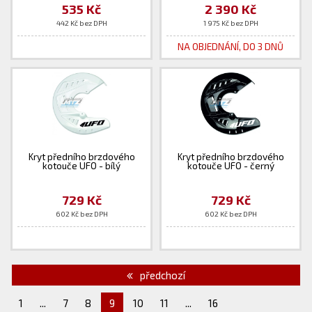
535 Kč
2 390 Kč
442 Kč bez DPH
1 975 Kč bez DPH
NA OBJEDNÁNÍ, DO 3 DNŮ
Kryt předního brzdového
Kryt předního brzdového
kotouče UFO - bílý
kotouče UFO - černý
729 Kč
729 Kč
602 Kč bez DPH
602 Kč bez DPH
předchozí
1
...
7
8
9
10
11
...
16