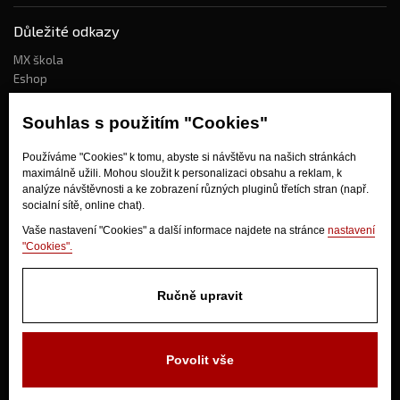
Důležité odkazy
MX škola
Eshop
Kdo jsme?
Souhlas s použitím "Cookies"
Používáme "Cookies" k tomu, abyste si návštěvu na našich stránkách
Jak nakupovat?
maximálně užili. Mohou sloužit k personalizaci obsahu a reklam, k
Obchodní podmínky
analýze návštěvnosti a ke zobrazení různých pluginů třetích stran (např.
socialní sítě, online chat).
Doprava
Odstoupení od kupní smlouvy
Vaše nastavení "Cookies" a další informace najdete na stránce
nastavení
"Cookies".
Ručně upravit
Povolit vše
V Olšinkách 1430
280 02 Kolín