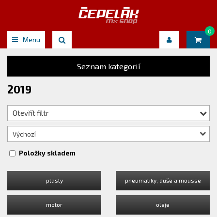
0
Menu
Seznam kategorií
2019
Otevřít filtr
Výchozí
Položky skladem
plasty
pneumatiky, duše a mousse
motor
oleje