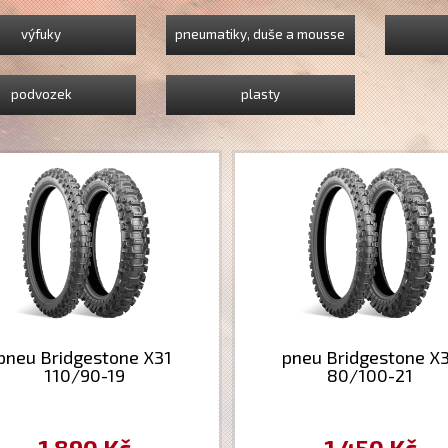
výfuky
pneumatiky, duše a mousse
podvozek
plasty
pneu Bridgestone X31
pneu Bridgestone X
110/90-19
80/100-21
1 890 Kč
1 450 Kč