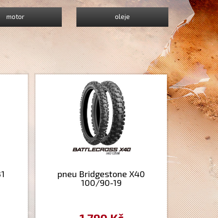
motor
oleje
31
pneu Bridgestone X40
100/90-19
1 790 Kč