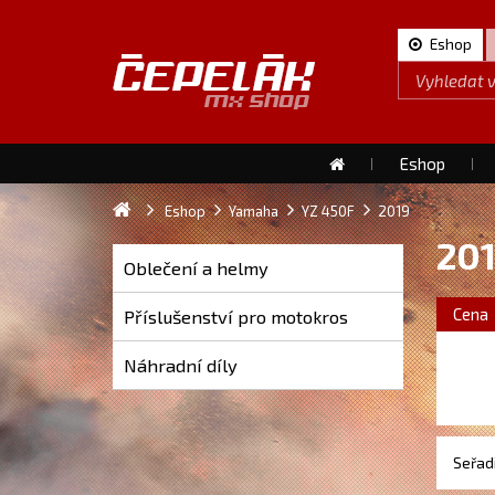
Eshop
Eshop
Eshop
Yamaha
YZ 450F
2019
20
Oblečení a helmy
Cena
Příslušenství pro motokros
Náhradní díly
Seřadi