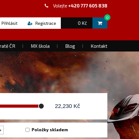
Volejte
+420 777 605 838
0
0 Kč
Přihlásit
Registrace
ratě ČR
MX škola
Blog
Kontakt
22,230
Kč
Položky skladem