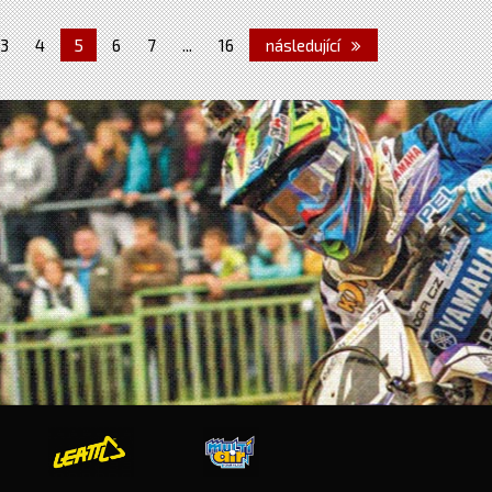
3
4
5
6
7
...
16
následující