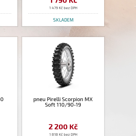
1 479 Kč bez DPH
SKLADEM
40
pneu Pirelli Scorpion MX
Soft 110/90-19
2 200 Kč
1 818 Kč bez DPH