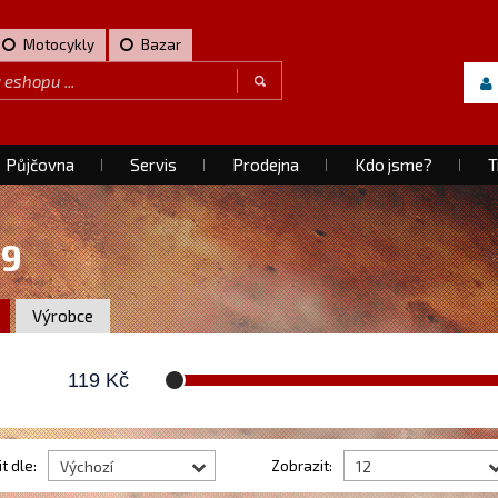
Motocykly
Bazar
Půjčovna
Servis
Prodejna
Kdo jsme?
T
19
Výrobce
119
Kč
t dle:
Zobrazit:
Výchozí
12