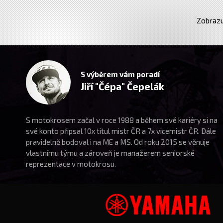
Zobrazu
S výběrem vám poradí
Jiří "Čépa" Čepelák
S motokrosem začal v roce 1988 a během své kariéry si na
své konto připsal 10x titul mistr ČR a 7x vicemistr ČR. Dále
pravidelně bodoval i na ME a MS. Od roku 2015 se věnuje
vlastnímu týmu a zároveň je manažerem seniorské
reprezentace v motokrosu.