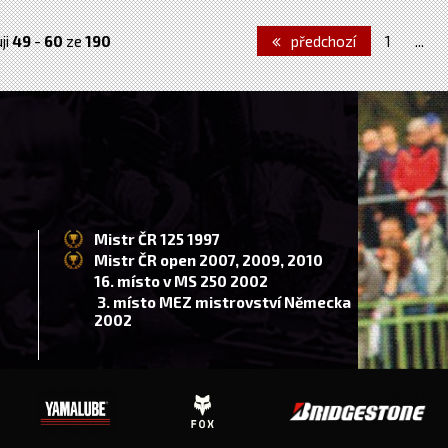
ji
49
-
60
ze
190
předchozí
1
...
Mistr ČR 125 1997
Mistr ČR open 2007, 2009, 2010
16. místo v MS 250 2002
3. místo MEZ mistrovství Německa
2002