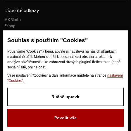
Důležité odkazy
MX škola
Eshop
Kdo jsme?
Souhlas s použitím "Cookies"
Používáme "Cookies" k tomu, abyste si návštěvu na našich stránkách
Jak nakupovat?
maximálně užili. Mohou sloužit k personalizaci obsahu a reklam, k
Obchodní podmínky
analýze návštěvnosti a ke zobrazení různých pluginů třetích stran (např.
socialní sítě, online chat).
Doprava
Odstoupení od kupní smlouvy
Vaše nastavení "Cookies" a další informace najdete na stránce
nastavení
"Cookies".
Ručně upravit
Povolit vše
V Olšinkách 1430
280 02 Kolín