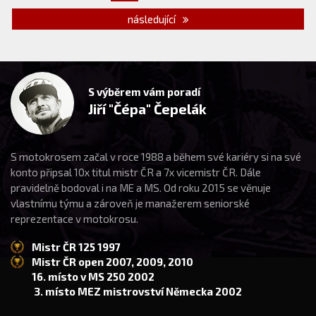
následující
S výběrem vám poradí
Jiří "Čépa" Čepelák
S motokrosem začal v roce 1988 a během své kariéry si na své
konto připsal 10x titul mistr ČR a 7x vicemistr ČR. Dále
pravidelně bodoval i na ME a MS. Od roku 2015 se věnuje
vlastnímu týmu a zároveň je manažerem seniorské
reprezentace v motokrosu.
Mistr ČR 125 1997
Mistr ČR open 2007, 2009, 2010
16. místo v MS 250 2002
3. místo MEZ mistrovství Německa 2002