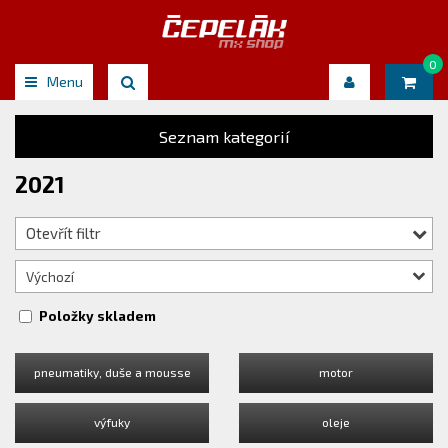
0
Menu
Seznam kategorií
2021
Otevřít filtr
Výchozí
Položky skladem
pneumatiky, duše a mousse
motor
výfuky
oleje