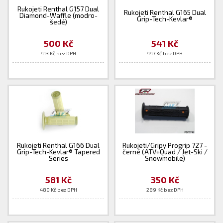
Rukojeti Renthal G157 Dual
Rukojeti Renthal G165 Dual
Diamond-Waffle (modro-
Grip-Tech-Kevlar®
šedé)
500 Kč
541 Kč
413 Kč bez DPH
447 Kč bez DPH
Rukojeti Renthal G166 Dual
Rukojeti/Gripy Progrip 727 -
Grip-Tech-Kevlar® Tapered
černé (ATV+Quad / Jet-Ski /
Series
Snowmobile)
581 Kč
350 Kč
480 Kč bez DPH
289 Kč bez DPH