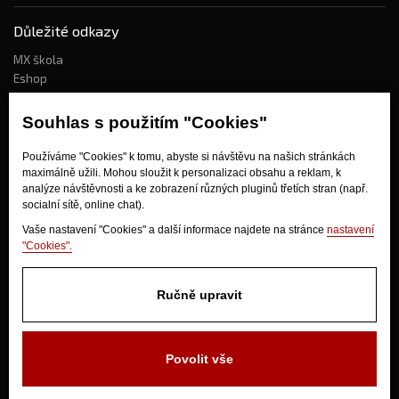
Důležité odkazy
MX škola
Eshop
Kdo jsme?
Souhlas s použitím "Cookies"
Používáme "Cookies" k tomu, abyste si návštěvu na našich stránkách
Jak nakupovat?
maximálně užili. Mohou sloužit k personalizaci obsahu a reklam, k
Obchodní podmínky
analýze návštěvnosti a ke zobrazení různých pluginů třetích stran (např.
socialní sítě, online chat).
Doprava
Odstoupení od kupní smlouvy
Vaše nastavení "Cookies" a další informace najdete na stránce
nastavení
"Cookies".
Ručně upravit
Povolit vše
V Olšinkách 1430
280 02 Kolín