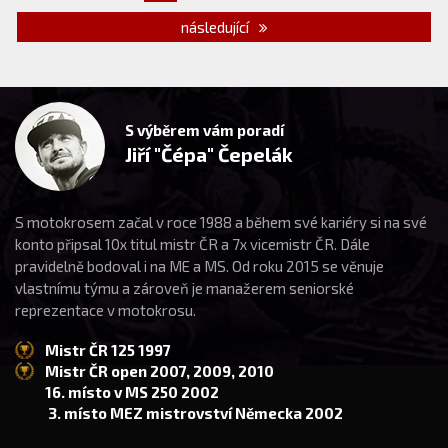
následující
S výběrem vám poradí
Jiří "Čépa" Čepelák
S motokrosem začal v roce 1988 a během své kariéry si na své
konto připsal 10x titul mistr ČR a 7x vicemistr ČR. Dále
pravidelně bodoval i na ME a MS. Od roku 2015 se věnuje
vlastnímu týmu a zároveň je manažerem seniorské
reprezentace v motokrosu.
Mistr ČR 125 1997
Mistr ČR open 2007, 2009, 2010
16. místo v MS 250 2002
3. místo MEZ mistrovství Německa 2002