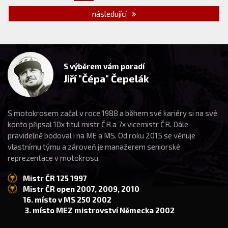
následující
S výběrem vám poradí
Jiří "Čépa" Čepelák
S motokrosem začal v roce 1988 a během své kariéry si na své
konto připsal 10x titul mistr ČR a 7x vicemistr ČR. Dále
pravidelně bodoval i na ME a MS. Od roku 2015 se věnuje
vlastnímu týmu a zároveň je manažerem seniorské
reprezentace v motokrosu.
Mistr ČR 125 1997
Mistr ČR open 2007, 2009, 2010
16. místo v MS 250 2002
3. místo MEZ mistrovství Německa 2002