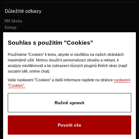
Důležité odkazy
MX škola
Eshop
Kdo jsme?
Souhlas s použitím "Cookies"
Používáme "Cookies" k tomu, abyste si návštěvu na našich stránkách
Jak nakupovat?
maximálně užili. Mohou sloužit k personalizaci obsahu a reklam, k
Obchodní podmínky
analýze návštěvnosti a ke zobrazení různých pluginů třetích stran (např.
socialní sítě, online chat).
Doprava
Odstoupení od kupní smlouvy
Vaše nastavení "Cookies" a další informace najdete na stránce
nastavení
"Cookies".
Ručně upravit
Povolit vše
V Olšinkách 1430
280 02 Kolín