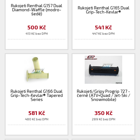
Rukojeti Renthal G157 Dual
Rukojeti Renthal G165 Dual
Diamond-Waffle (modro-
Grip-Tech-Kevlar®
šedé)
500 Kč
541 Kč
413 Kč bez DPH
447 Kč bez DPH
Rukojeti Renthal G166 Dual
Rukojeti/Gripy Progrip 727 -
Grip-Tech-Kevlar® Tapered
černé (ATV+Quad / Jet-Ski /
Series
Snowmobile)
581 Kč
350 Kč
480 Kč bez DPH
289 Kč bez DPH