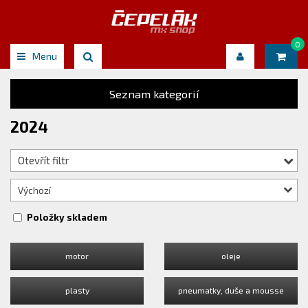
0
Menu
Seznam kategorií
2024
Otevřít filtr
Výchozí
Položky skladem
motor
oleje
plasty
pneumatky, duše a mousse