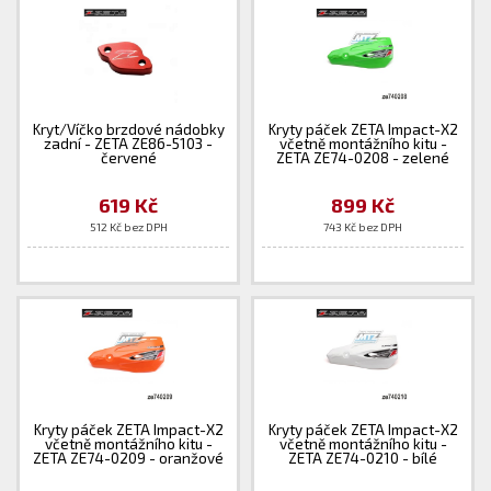
Kryt/Víčko brzdové nádobky
Kryty páček ZETA Impact-X2
zadní - ZETA ZE86-5103 -
včetně montážního kitu -
červené
ZETA ZE74-0208 - zelené
619 Kč
899 Kč
512 Kč bez DPH
743 Kč bez DPH
Kryty páček ZETA Impact-X2
Kryty páček ZETA Impact-X2
včetně montážního kitu -
včetně montážního kitu -
ZETA ZE74-0209 - oranžové
ZETA ZE74-0210 - bílé