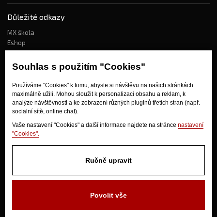
Důležité odkazy
MX škola
Eshop
Kdo jsme?
Souhlas s použitím "Cookies"
Používáme "Cookies" k tomu, abyste si návštěvu na našich stránkách
Jak nakupovat?
maximálně užili. Mohou sloužit k personalizaci obsahu a reklam, k
Obchodní podmínky
analýze návštěvnosti a ke zobrazení různých pluginů třetích stran (např.
socialní sítě, online chat).
Doprava
Odstoupení od kupní smlouvy
Vaše nastavení "Cookies" a další informace najdete na stránce
nastavení
"Cookies".
Ručně upravit
Povolit vše
V Olšinkách 1430
280 02 Kolín