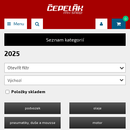
0
Menu
Seznam kategorií
2025
Otevřít filtr
Výchozí
Položky skladem
podvozek
oleje
pneumatiky, duše a mousse
motor