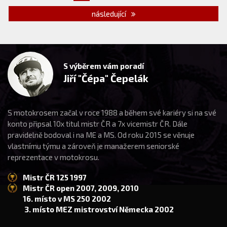
následující
S výběrem vám poradí
Jiří "Čépa" Čepelák
S motokrosem začal v roce 1988 a během své kariéry si na své
konto připsal 10x titul mistr ČR a 7x vicemistr ČR. Dále
pravidelně bodoval i na ME a MS. Od roku 2015 se věnuje
vlastnímu týmu a zároveň je manažerem seniorské
reprezentace v motokrosu.
Mistr ČR 125 1997
Mistr ČR open 2007, 2009, 2010
16. místo v MS 250 2002
3. místo MEZ mistrovství Německa 2002