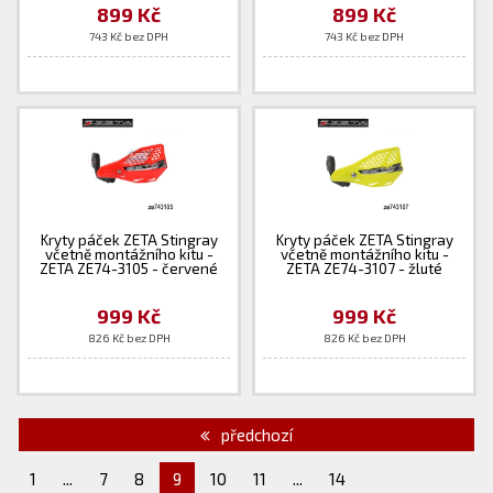
899 Kč
899 Kč
743 Kč bez DPH
743 Kč bez DPH
Kryty páček ZETA Stingray
Kryty páček ZETA Stingray
včetně montážního kitu -
včetně montážního kitu -
ZETA ZE74-3105 - červené
ZETA ZE74-3107 - žluté
999 Kč
999 Kč
826 Kč bez DPH
826 Kč bez DPH
předchozí
1
...
7
8
9
10
11
...
14