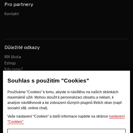
Pro partnery
Kontakt
Důležité odkazy
MX škola
Eshop
Kdo jsme?
Souhlas s použitím "Cookies"
Jak nakupovat?
Používáme "Cookies" k tomu, abyste si návštěvu na našich stránkách
maximálně užili. Mohou sloužit k personalizaci obsahu a reklam, k
Obchodní podmínky
analýze návštěvnosti a ke zobrazení různých pluginů třetích stran (např.
Doprava
socialní sítě, online chat).
Odstoupení od kupní smlouvy
Vaše nastavení "Cookies" a další informace najdete na stránce
nastavení
"Cookies".