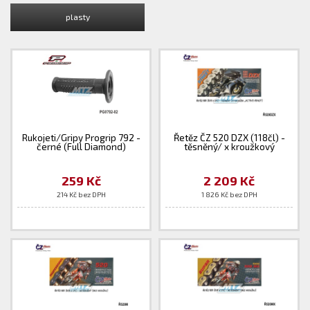
plasty
Rukojeti/Gripy Progrip 792 -
Řetěz ČZ 520 DZX (118čl) -
černé (Full Diamond)
těsněný/ x kroužkový
259 Kč
2 209 Kč
214 Kč bez DPH
1 826 Kč bez DPH