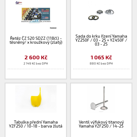
Sada do krku řízení Yamaha
Řetěz ČZ 520 SDZZ (118čl) -
YZ250F / 03 - 25 + YZ450F /
těsněný/ x kroužkový (zlatý)
03 - 25
2 600 Kč
1 065 Kč
2 149 Kč bez DPH
880 Kč bez DPH
Tabulka přední Yamaha
Ventil výfukový titanový
YZF250 / 10-18 - barva žlutá
Yamaha YZF250 / 14-25