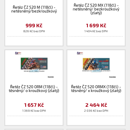
Řetěz ČZ 520 MX (118čl) -
Řetěz ČZ 520 M (118čl) -
netěsněný/ bezkroužkový
netěsněný/bezkroužkový
(zlatý)
999 Kč
1 699 Kč
826 Kč bez DPH
1 404 Kč bez DPH
Řetěz ČZ 520 ORM (118čl) -
Řetěz ČZ 520 ORMX (118čl) -
těsněný/ o kroužkový (zlatý)
těsněný/ x kroužkový (zlatý)
1 657 Kč
2 464 Kč
1 369 Kč bez DPH
2 036 Kč bez DPH