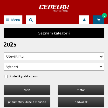
0
Menu
Seznam kategorií
2025
Otevřít filtr
Výchozí
Položky skladem
oleje
motor
pneumatiky, duše a mousse
podvozek