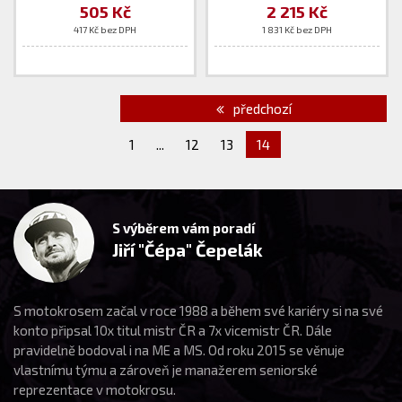
505 Kč
2 215 Kč
417 Kč bez DPH
1 831 Kč bez DPH
předchozí
1
...
12
13
14
S výběrem vám poradí
Jiří "Čépa" Čepelák
S motokrosem začal v roce 1988 a během své kariéry si na své
konto připsal 10x titul mistr ČR a 7x vicemistr ČR. Dále
pravidelně bodoval i na ME a MS. Od roku 2015 se věnuje
vlastnímu týmu a zároveň je manažerem seniorské
reprezentace v motokrosu.