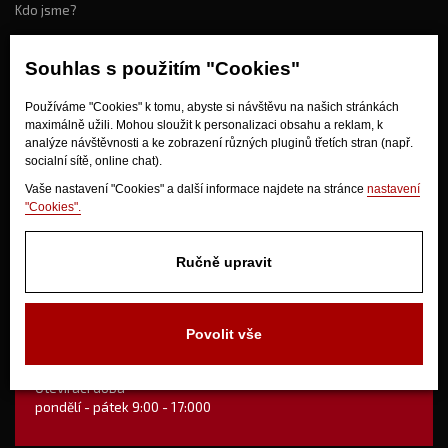
Kdo jsme?
Souhlas s použitím "Cookies"
Jak nakupovat?
Používáme "Cookies" k tomu, abyste si návštěvu na našich stránkách
Obchodní podmínky
maximálně užili. Mohou sloužit k personalizaci obsahu a reklam, k
Doprava
analýze návštěvnosti a ke zobrazení různých pluginů třetích stran (např.
Odstoupení od kupní smlouvy
socialní sítě, online chat).
Vaše nastavení "Cookies" a další informace najdete na stránce
nastavení
"Cookies".
Ručně upravit
V Olšinkách 1430
Povolit vše
280 02 Kolín
Otevírací doba
pondělí - pátek 9:00 - 17:000