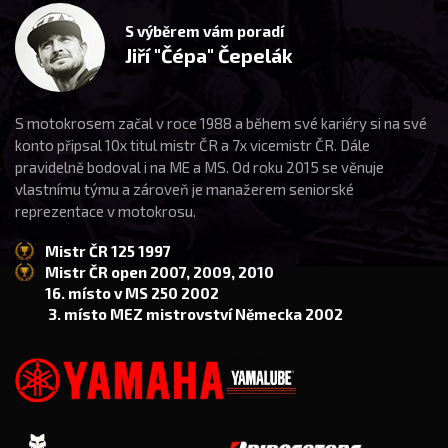
S výběrem vám poradí
Jiří "Čépa" Čepelák
S motokrosem začal v roce 1988 a během své kariéry si na své
konto připsal 10x titul mistr ČR a 7x vicemistr ČR. Dále
pravidelně bodoval i na ME a MS. Od roku 2015 se věnuje
vlastnímu týmu a zároveň je manažerem seniorské
reprezentace v motokrosu.
Mistr ČR 125 1997
Mistr ČR open 2007, 2009, 2010
16. místo v MS 250 2002
3. místo MEZ mistrovství Německa 2002