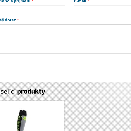
méno a příjmení
E-mail
áš dotaz
sející
produkty