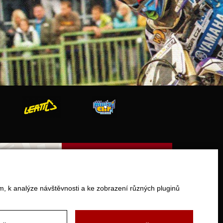
V Olšinkách 1430
280 02 Kolín
m, k analýze návštěvnosti a ke zobrazení různých pluginů
Otevírací doba
pondělí - pátek 9:00 - 17:000