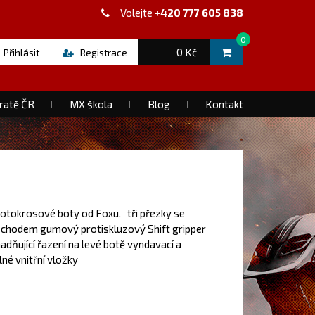
Volejte
+420 777 605 838
0
0 Kč
Přihlásit
Registrace
ratě ČR
MX škola
Blog
Kontakt
otokrosové boty od Foxu. tři přezky se
chodem gumový protiskluzový Shift gripper
adňující řazení na levé botě vyndavací a
né vnitřní vložky