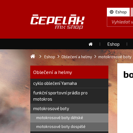
Eshop
Eshop
Eshop
Oblečení a helmy
motokrosové boty
bo
Oblečení a helmy
cyklo oblečení Yamaha
funkční sportovní prádlo pro
motokros
motokrosové boty
motokrosové boty dětské
motokrosové boty dospělé