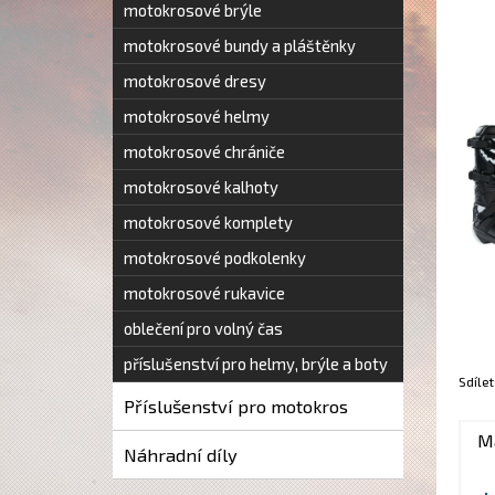
motokrosové brýle
motokrosové bundy a pláštěnky
motokrosové dresy
motokrosové helmy
motokrosové chrániče
motokrosové kalhoty
motokrosové komplety
motokrosové podkolenky
motokrosové rukavice
oblečení pro volný čas
příslušenství pro helmy, brýle a boty
Sdílet
Příslušenství pro motokros
M
Náhradní díly