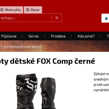
Motocykly
Bazar
Půjčovna
Servis
Prodejna
Kdo jsme?
T
motokrosové boty dětské
ty dětské FOX Comp černé
Dětské m
snadným 
prvek usn
vyměnitel