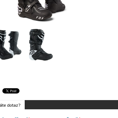
áte dotaz?