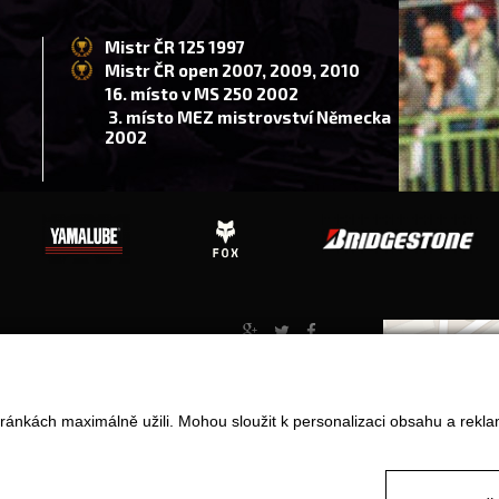
Mistr ČR 125 1997
Mistr ČR open 2007, 2009, 2010
16. místo v MS 250 2002
3. místo MEZ mistrovství Německa
2002
Jak nakupovat?
ránkách maximálně užili. Mohou sloužit k personalizaci obsahu a rekla
Obchodní podmínky
Doprava
Odstoupení od kupní smlouvy