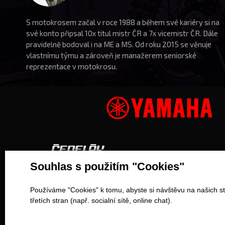
S motokrosem začal v roce 1988 a během své kariéry si na
své konto připsal 10x titul mistr ČR a 7x vicemistr ČR. Dále
pravidelně bodoval i na ME a MS. Od roku 2015 se věnuje
vlastnímu týmu a zároveň je manažerem seniorské
reprezentace v motokrosu.
Souhlas s použitím "Cookies"
Pro partnery
Důležité odkazy
Používáme "Cookies" k tomu, abyste si návštěvu na našich st
Kontakt
MX škola
třetích stran (např. socialní sítě, online chat).
Eshop
Kdo jsme?