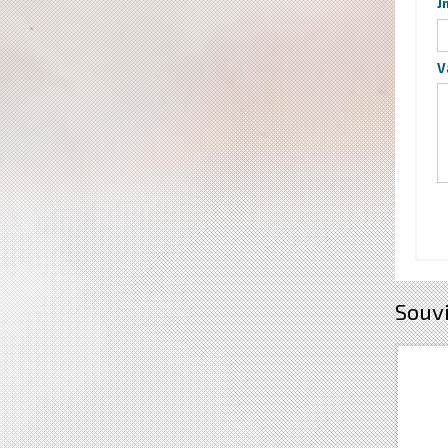
J
V
Souvi