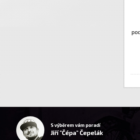
pod
S výběrem vám poradí
Jiří "Čépa" Čepelák