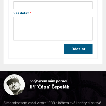
Váš dotaz
S výběrem vám poradí
Jiří "Čépa" Čepelák
S motokrosem začal v roce 1988 a během své kariéry si na své