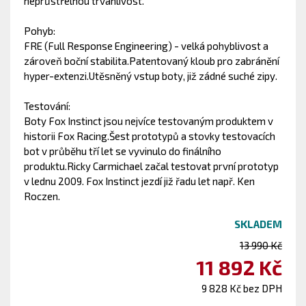
neprůstřelnou trvanlivost.
Pohyb:
FRE (Full Response Engineering) - velká pohyblivost a
zároveň boční stabilita.Patentovaný kloub pro zabránění
hyper-extenzi.Utěsněný vstup boty, již zádné suché zipy.
Testování:
Boty Fox Instinct jsou nejvíce testovaným produktem v
historii Fox Racing.Šest prototypů a stovky testovacích
bot v průběhu tří let se vyvinulo do finálního
produktu.Ricky Carmichael začal testovat první prototyp
v lednu 2009. Fox Instinct jezdí již řadu let např. Ken
Roczen.
SKLADEM
13 990 Kč
11 892 Kč
9 828 Kč bez DPH