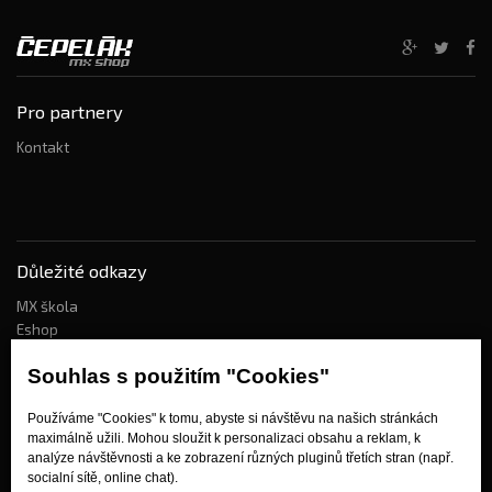
Pro partnery
Kontakt
Důležité odkazy
MX škola
Eshop
Kdo jsme?
Souhlas s použitím "Cookies"
Používáme "Cookies" k tomu, abyste si návštěvu na našich stránkách
Jak nakupovat?
maximálně užili. Mohou sloužit k personalizaci obsahu a reklam, k
analýze návštěvnosti a ke zobrazení různých pluginů třetích stran (např.
Obchodní podmínky
socialní sítě, online chat).
Doprava