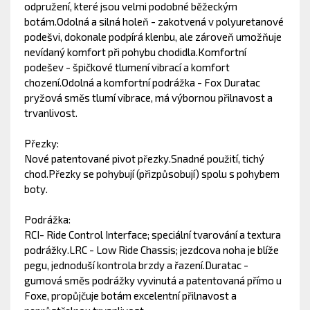
odpružení, které jsou velmi podobné běžeckým
botám.Odolná a silná holeň - zakotvená v polyuretanové
podešvi, dokonale podpírá klenbu, ale zároveň umožňuje
nevídaný komfort při pohybu chodidla.Komfortní
podešev - špičkové tlumení vibrací a komfort
chození.Odolná a komfortní podrážka - Fox Duratac
pryžová směs tlumí vibrace, má výbornou přilnavost a
trvanlivost.
Přezky:
Nové patentované pivot přezky.Snadné použití, tichý
chod.Přezky se pohybují (přizpůsobují) spolu s pohybem
boty.
Podrážka:
RCI- Ride Control Interface; speciální tvarování a textura
podrážky.LRC - Low Ride Chassis; jezdcova noha je blíže
pegu, jednoduší kontrola brzdy a řazení.Duratac -
gumová směs podrážky vyvinutá a patentovaná přímo u
Foxe, propůjčuje botám excelentní přilnavost a