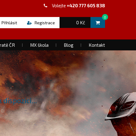
Volejte
+420 777 605 838
0
0 Kč
Přihlásit
Registrace
ratě ČR
MX škola
Blog
Kontakt
dispozici...