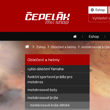
Eshop
Eshop
Eshop
Oblečení a helmy
motokrosové brýle
Oblečení a helmy
cyklo oblečení Yamaha
funkční sportovní prádlo pro
motokros
motokrosové boty
motokrosové brýle
motokrosové brýle dětské