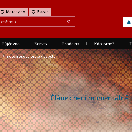
Motocykly
Bazar
Půjčovna
Servis
Prodejna
Kdo jsme?
T
motokrosové brýle dospělé
Článek není momentálně k 