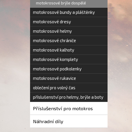
motokrosové brýle dospělé
motokrosové bundy a pláštěnky
motokrosové dresy
motokrosové helmy
motokrosové chrániče
motokrosové kalhoty
motokrosové komplety
motokrosové podkolenky
motokrosové rukavice
oblečení pro volný čas
příslušenství pro helmy, brýle a boty
Příslušenství pro motokros
Náhradní díly