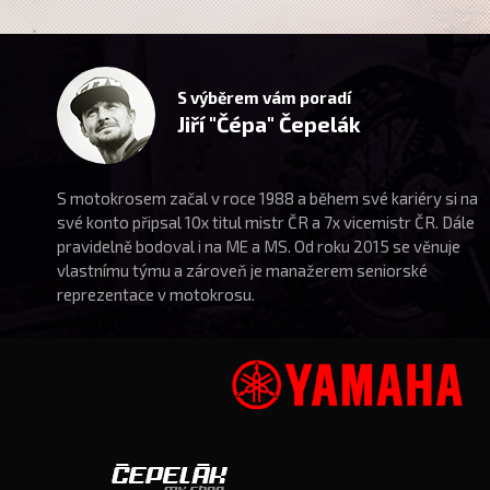
S výběrem vám poradí
Jiří "Čépa" Čepelák
S motokrosem začal v roce 1988 a během své kariéry si na
své konto připsal 10x titul mistr ČR a 7x vicemistr ČR. Dále
pravidelně bodoval i na ME a MS. Od roku 2015 se věnuje
vlastnímu týmu a zároveň je manažerem seniorské
reprezentace v motokrosu.