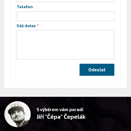
Telefon
Váš dotaz
S výběrem vám poradí
Jiří "Čépa" Čepelák