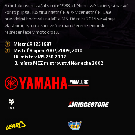
S motokrosem začal v roce 1988 a během své kariéry si na své
konto připsal 10x titul mistr ČR a 7x vicemistr ČR. Dále
pravidelně bodoval i na ME a MS. Od roku 2015 se věnuje
vlastnímu týmu a zároveň je manažerem seniorské
reprezentace v motokrosu.
Mistr ČR 125 1997
Mistr ČR open 2007, 2009, 2010
16. místo v MS 250 2002
3. místo MEZ mistrovství Německa 2002