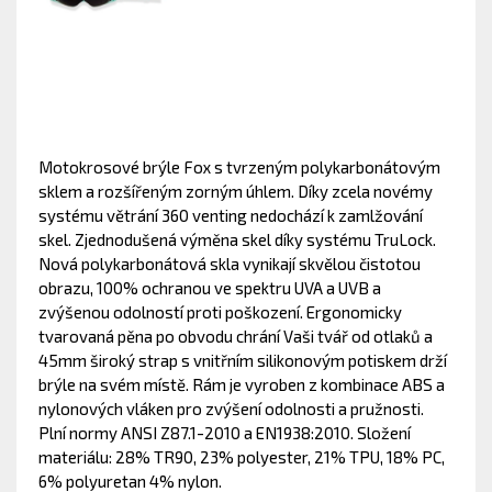
Motokrosové brýle Fox s tvrzeným polykarbonátovým
sklem a rozšířeným zorným úhlem. Díky zcela novémy
systému větrání 360 venting nedochází k zamlžování
skel. Zjednodušená výměna skel díky systému TruLock.
Nová polykarbonátová skla vynikají skvělou čistotou
obrazu, 100% ochranou ve spektru UVA a UVB a
zvýšenou odolností proti poškození. Ergonomicky
tvarovaná pěna po obvodu chrání Vaši tvář od otlaků a
45mm široký strap s vnitřním silikonovým potiskem drží
brýle na svém místě. Rám je vyroben z kombinace ABS a
nylonových vláken pro zvýšení odolnosti a pružnosti.
Plní normy ANSI Z87.1-2010 a EN1938:2010. Složení
materiálu: 28% TR90, 23% polyester, 21% TPU, 18% PC,
6% polyuretan 4% nylon.