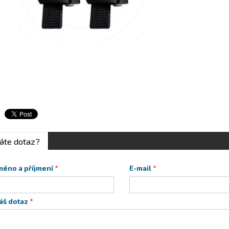
áte dotaz?
méno a příjmení
E-mail
áš dotaz