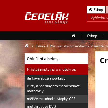
Eshop
Eshop
Eshop
Příslušenství pro motokros
měřiče m
Cr
Oblečení a helmy
Příslušenství pro motokros
dárkové zboží a poukazy
kurty a popruhy pro motokrosové
motocykly
měřiče motohodin, stopky, GPS
motokrosové DVD