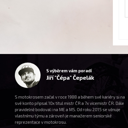
S výběrem vám poradí
Jiří "Čépa" Čepelák
S motokrosem začal v roce 1988 a během své kariéry si na
své konto připsal 10x titul mistr ČR a 7x vicemistr ČR. Dále
pravidelně bodoval i na ME a MS. Od roku 2015 se věnuje
vlastnímu týmu a zároveň je manažerem seniorské
reprezentace v motokrosu.