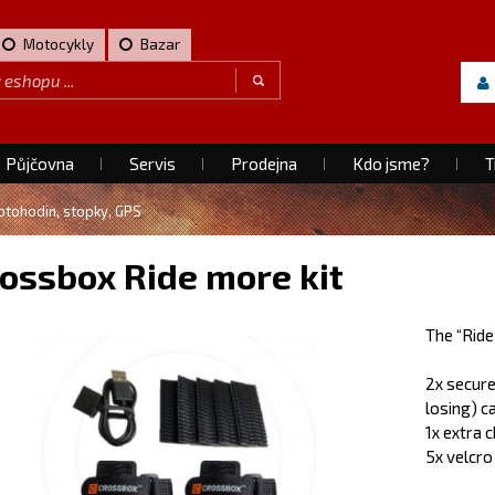
Motocykly
Bazar
Půjčovna
Servis
Prodejna
Kdo jsme?
T
otohodin, stopky, GPS
ossbox Ride more kit
The “Ride
2x secur
losing) c
1x extra 
5x velcro