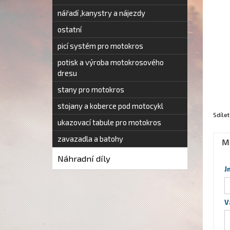
nářadí ,kanystry a nájezdy
ostatní
picí systém pro motokros
potisk a výroba motokrosového
dresu
stany pro motokros
stojany a koberce pod motocykl
Sdílet
ukazovací tabule pro motokros
zavazadla a batohy
M
Náhradní díly
J
V