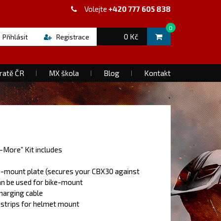
Volejte
+420 777 605 838
0
0 Kč
Přihlásit
Registrace
ratě ČR
MX škola
Blog
Kontakt
-More” Kit includes
e-mount plate (secures your CBX30 against
an be used for bike-mount
charging cable
 strips for helmet mount