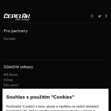
Pro partnery
Kontakt
Důležité odkazy
MX škola
Eshop
Kdo jsme?
Souhlas s použitím "Cookies"
Jak nakupovat?
Používáme "Cookies" k tomu, abyste si návštěvu na našich stránkách
Obchodní podmínky
maximálně užili. Mohou sloužit k personalizaci obsahu a reklam, k