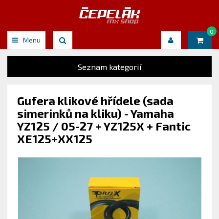
0
Menu
Seznam kategorií
Gufera klikové hřídele (sada
simerinků na kliku) - Yamaha
YZ125 / 05-27 + YZ125X + Fantic
XE125+XX125