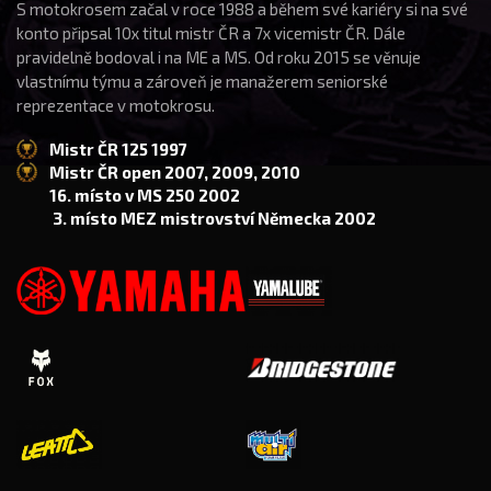
S motokrosem začal v roce 1988 a během své kariéry si na své
konto připsal 10x titul mistr ČR a 7x vicemistr ČR. Dále
pravidelně bodoval i na ME a MS. Od roku 2015 se věnuje
vlastnímu týmu a zároveň je manažerem seniorské
reprezentace v motokrosu.
Mistr ČR 125 1997
Mistr ČR open 2007, 2009, 2010
16. místo v MS 250 2002
3. místo MEZ mistrovství Německa 2002