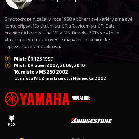
S motokrosem začal v roce 1988 a během své kariéry si na své
konto připsal 10x titul mistr ČR a 7x vicemistr ČR. Dále
pravidelně bodoval i na ME a MS. Od roku 2015 se věnuje
vlastnímu týmu a zároveň je manažerem seniorské
reprezentace v motokrosu.
Mistr ČR 125 1997
Mistr ČR open 2007, 2009, 2010
16. místo v MS 250 2002
3. místo MEZ mistrovství Německa 2002