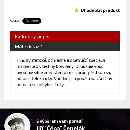
Ohodnotit produkt
Sdílet
Podrobný popis
Máte dotaz?
Plně syntetické, ochranné a ošetřující speciální
mazivo pro všechny bowdeny. Odpuzuje vodu,
uvolňuje silné znečištění a rez. Chrání před korozí,
působí dielektricky. Vhodné pro použití na všechny
pomalu se pohybující díly.
S výběrem vám poradí
Jiří "Čépa" Čepelák