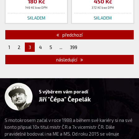
180 Kč
450 Kč
149 Kč bez DPH
372 Kč bez DPH
SKLADEM
SKLADEM
předchozí
1
2
3
4
5
...
399
následující
S výběrem vám poradí
Jiří "Čépa" Čepelák
S motokrosem začal v roce 1988 a během své kariéry si na své
konto připsal 10x titul mistr ČR a 7x vicemistr ČR. Dále
pravidelně bodoval i na ME a MS. Od roku 2015 se věnuje