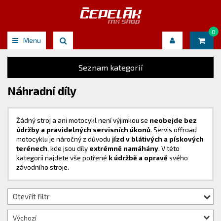
0
Menu
Seznam kategorií
Náhradní díly
Žádný stroj a ani motocykl není výjimkou se
neobejde bez
údržby a pravidelných servisních úkonů
. Servis offroad
motocyklu je náročný z důvodu
jízd v blátivých a pískových
terénech
, kde jsou díly
extrémně namáhány
. V této
kategorii najdete vše potřené
k údržbě a opravě
svého
závodního stroje.
Otevřít filtr
Výchozí