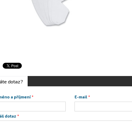
áte dotaz?
méno a příjmení
E-mail
áš dotaz