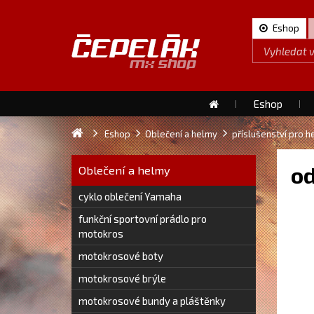
Eshop
Eshop
Eshop
Oblečení a helmy
příslušenství pro h
o
Oblečení a helmy
cyklo oblečení Yamaha
funkční sportovní prádlo pro
motokros
motokrosové boty
motokrosové brýle
motokrosové bundy a pláštěnky