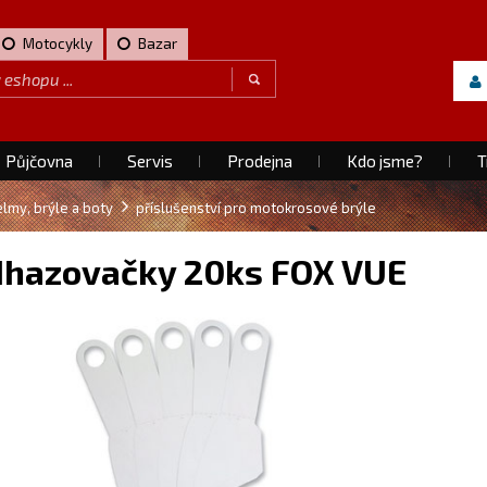
Motocykly
Bazar
Půjčovna
Servis
Prodejna
Kdo jsme?
T
elmy, brýle a boty
příslušenství pro motokrosové brýle
dhazovačky 20ks FOX VUE