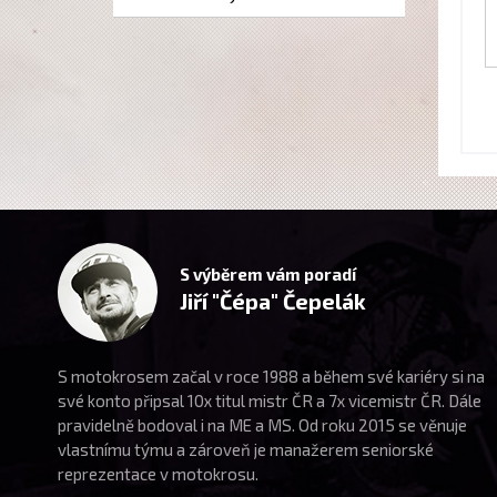
S výběrem vám poradí
Jiří "Čépa" Čepelák
S motokrosem začal v roce 1988 a během své kariéry si na
své konto připsal 10x titul mistr ČR a 7x vicemistr ČR. Dále
pravidelně bodoval i na ME a MS. Od roku 2015 se věnuje
vlastnímu týmu a zároveň je manažerem seniorské
reprezentace v motokrosu.