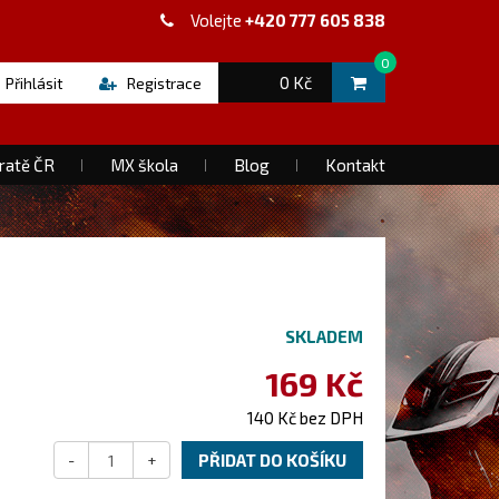
Volejte
+420 777 605 838
0
0 Kč
Přihlásit
Registrace
ratě ČR
MX škola
Blog
Kontakt
SKLADEM
169 Kč
140 Kč bez DPH
-
+
PŘIDAT DO KOŠÍKU