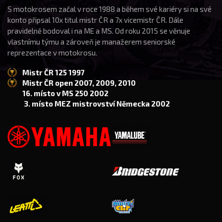
S motokrosem začal v roce 1988 a během své kariéry si na své
konto připsal 10x titul mistr ČR a 7x vicemistr ČR. Dále
pravidelně bodoval i na ME a MS. Od roku 2015 se věnuje
vlastnímu týmu a zároveň je manažerem seniorské
reprezentace v motokrosu.
Mistr ČR 125 1997
Mistr ČR open 2007, 2009, 2010
16. místo v MS 250 2002
3. místo MEZ mistrovství Německa 2002