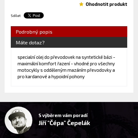
Ohodnotit produkt
Sdílet
Podrobný popis
Máte dotaz?
specialní olej do převodovek na syntetické bázi -
maximální komfort řazení - vhodné pro všechny
motocykly s odděleným mazáním převodovky a
pro kardanové a hypoidní pohony
S výběrem vám poradí
Jiří "Čépa" Čepelák