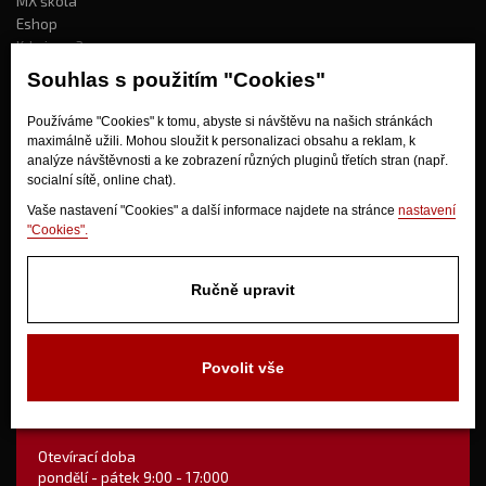
MX škola
Eshop
Kdo jsme?
Souhlas s použitím "Cookies"
Jak nakupovat?
Používáme "Cookies" k tomu, abyste si návštěvu na našich stránkách
maximálně užili. Mohou sloužit k personalizaci obsahu a reklam, k
Obchodní podmínky
analýze návštěvnosti a ke zobrazení různých pluginů třetích stran (např.
socialní sítě, online chat).
Doprava
Odstoupení od kupní smlouvy
Vaše nastavení "Cookies" a další informace najdete na stránce
nastavení
"Cookies".
Ručně upravit
Povolit vše
V Olšinkách 1430
280 02 Kolín
Otevírací doba
pondělí - pátek 9:00 - 17:000