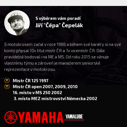
S výběrem vám poradí
Jiří "Čépa" Čepelák
S motokrosem začal v roce 1988 a během své kariéry si na své
konto připsal 10x titul mistr ČR a 7x vicemistr ČR. Dále
pravidelně bodoval i na ME a MS. Od roku 2015 se věnuje
vlastnímu týmu a zároveň je manažerem seniorské
reprezentace v motokrosu.
Mistr ČR 125 1997
Mistr ČR open 2007, 2009, 2010
16. místo v MS 250 2002
3. místo MEZ mistrovství Německa 2002