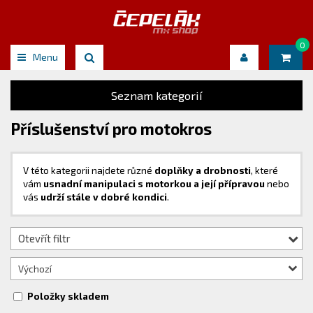
0
Menu
Seznam kategorií
Příslušenství pro motokros
V této kategorii najdete různé
doplňky a drobnosti
, které
vám
usnadní manipulaci s motorkou a její přípravou
nebo
vás
udrží stále v dobré kondici
.
Otevřít filtr
Výchozí
Položky skladem