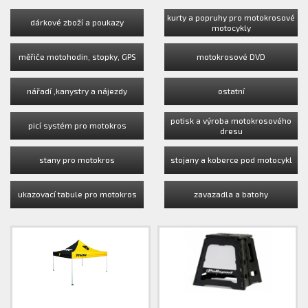
kurty a popruhy pro motokrosové
dárkové zboží a poukazy
motocykly
měřiče motohodin, stopky, GPS
motokrosové DVD
nářadí ,kanystry a nájezdy
ostatní
potisk a výroba motokrosového
picí systém pro motokros
dresu
stany pro motokros
stojany a koberce pod motocykl
ukazovací tabule pro motokros
zavazadla a batohy