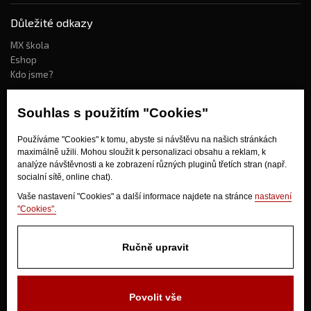
Důležité odkazy
MX škola
Eshop
Kdo jsme?
Souhlas s použitím "Cookies"
Jak nakupovat?
Používáme "Cookies" k tomu, abyste si návštěvu na našich stránkách
Obchodní podmínky
maximálně užili. Mohou sloužit k personalizaci obsahu a reklam, k
Doprava
analýze návštěvnosti a ke zobrazení různých pluginů třetích stran (např.
Odstoupení od kupní smlouvy
socialní sítě, online chat).
Vaše nastavení "Cookies" a další informace najdete na stránce
nastavení
"Cookies".
Ručně upravit
V Olšinkách 1430
Povolit vše
280 02 Kolín