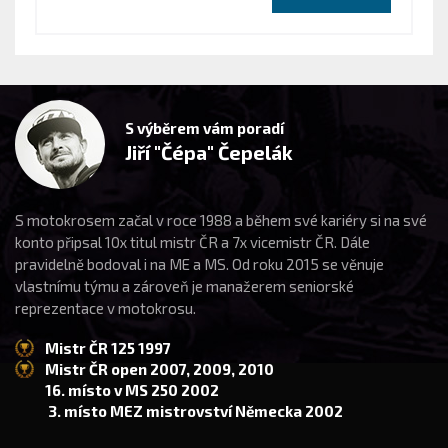
S výběrem vám poradí
Jiří "Čépa" Čepelák
S motokrosem začal v roce 1988 a během své kariéry si na své
konto připsal 10x titul mistr ČR a 7x vicemistr ČR. Dále
pravidelně bodoval i na ME a MS. Od roku 2015 se věnuje
vlastnímu týmu a zároveň je manažerem seniorské
reprezentace v motokrosu.
Mistr ČR 125 1997
Mistr ČR open 2007, 2009, 2010
16. místo v MS 250 2002
3. místo MEZ mistrovství Německa 2002