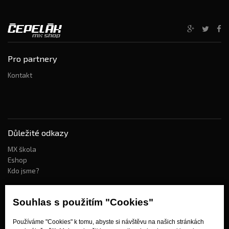
Pro partnery
Kontakt
Důležité odkazy
MX škola
Eshop
Kdo jsme?
Souhlas s použitím "Cookies"
Jak nakupovat?
Používáme "Cookies" k tomu, abyste si návštěvu na našich stránkách
Obchodní podmínky