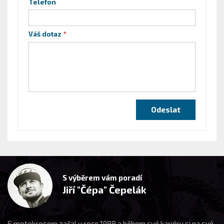
Telefon
Váš dotaz
S výběrem vám poradí
Jiří "Čépa" Čepelák
S motokrosem začal v roce 1988 a během své kariéry si na své