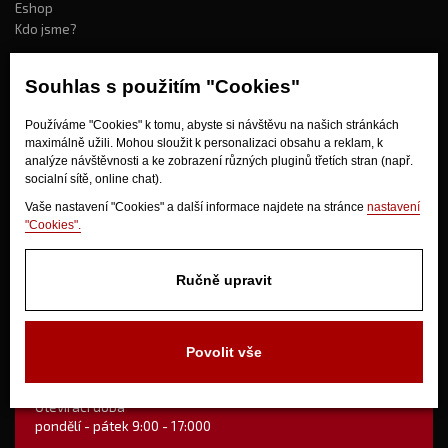
Eshop
Kdo jsme?
Souhlas s použitím "Cookies"
Jak nakupovat?
Používáme "Cookies" k tomu, abyste si návštěvu na našich stránkách
Obchodní podmínky
maximálně užili. Mohou sloužit k personalizaci obsahu a reklam, k
Doprava
analýze návštěvnosti a ke zobrazení různých pluginů třetích stran (např.
Odstoupení od kupní smlouvy
socialní sítě, online chat).
Vaše nastavení "Cookies" a další informace najdete na stránce
nastavení
"Cookies".
Ručně upravit
V Olšinkách 1430
Povolit vše
280 02 Kolín
Otevírací doba
pondělí - pátek 9:00 - 17:000