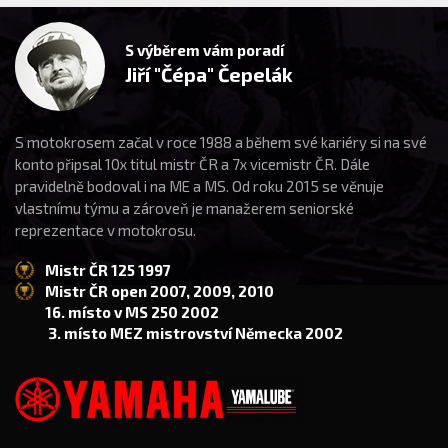
S výběrem vám poradí
Jiří "Čépa" Čepelák
S motokrosem začal v roce 1988 a během své kariéry si na své
konto připsal 10x titul mistr ČR a 7x vicemistr ČR. Dále
pravidelně bodoval i na ME a MS. Od roku 2015 se věnuje
vlastnímu týmu a zároveň je manažerem seniorské
reprezentace v motokrosu.
Mistr ČR 125 1997
Mistr ČR open 2007, 2009, 2010
16. místo v MS 250 2002
3. místo MEZ mistrovství Německa 2002