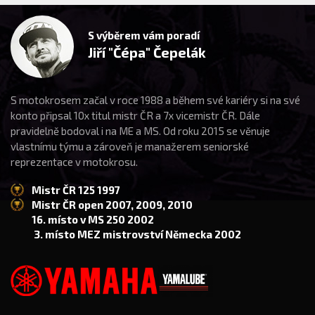
S výběrem vám poradí
Jiří "Čépa" Čepelák
S motokrosem začal v roce 1988 a během své kariéry si na své
konto připsal 10x titul mistr ČR a 7x vicemistr ČR. Dále
pravidelně bodoval i na ME a MS. Od roku 2015 se věnuje
vlastnímu týmu a zároveň je manažerem seniorské
reprezentace v motokrosu.
Mistr ČR 125 1997
Mistr ČR open 2007, 2009, 2010
16. místo v MS 250 2002
3. místo MEZ mistrovství Německa 2002