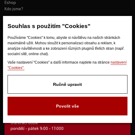
Eshop
Kdo jsme?
Souhlas s použitím "Cookies"
Jak nakupovat?
Používáme "Cookies" k tomu, abyste si návštěvu na našich stránkách
Obchodní podmínky
maximálně užili. Mohou sloužit k personalizaci obsahu a reklam, k
Doprava
analýze návštěvnosti a ke zobrazení různých pluginů třetích stran (např.
Odstoupení od kupní smlouvy
socialní sítě, online chat).
Vaše nastavení "Cookies" a další informace najdete na stránce
nastavení
"Cookies".
Ručně upravit
V Olšinkách 1430
Povolit vše
280 02 Kolín
Otevírací doba
pondělí - pátek 9:00 - 17:000