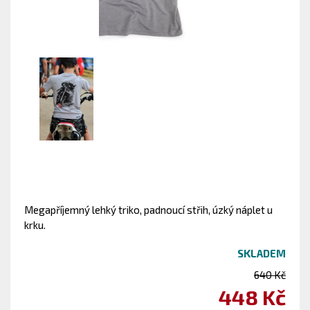
Megapříjemný lehký triko, padnoucí střih, úzký náplet u
krku.
SKLADEM
640 Kč
448 Kč