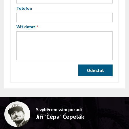
Telefon
Váš dotaz
S výběrem vám poradí
Jiří "Čépa" Čepelák