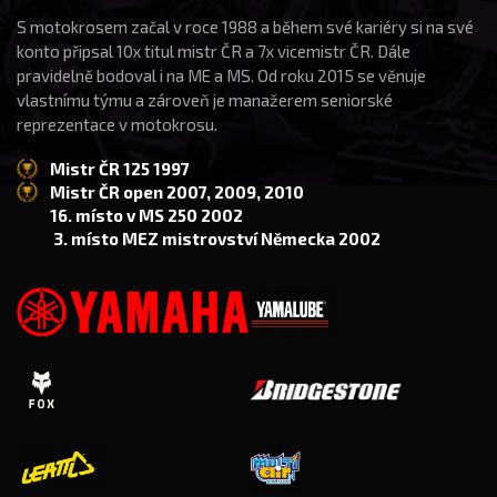
S motokrosem začal v roce 1988 a během své kariéry si na své
konto připsal 10x titul mistr ČR a 7x vicemistr ČR. Dále
pravidelně bodoval i na ME a MS. Od roku 2015 se věnuje
vlastnímu týmu a zároveň je manažerem seniorské
reprezentace v motokrosu.
Mistr ČR 125 1997
Mistr ČR open 2007, 2009, 2010
16. místo v MS 250 2002
3. místo MEZ mistrovství Německa 2002