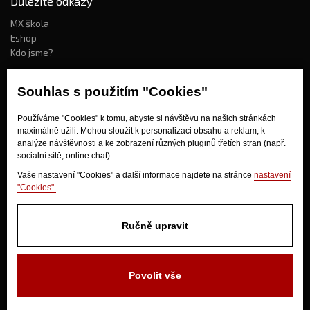
Důležité odkazy
MX škola
Eshop
Kdo jsme?
Souhlas s použitím "Cookies"
Jak nakupovat?
Používáme "Cookies" k tomu, abyste si návštěvu na našich stránkách
Obchodní podmínky
maximálně užili. Mohou sloužit k personalizaci obsahu a reklam, k
Doprava
analýze návštěvnosti a ke zobrazení různých pluginů třetích stran (např.
Odstoupení od kupní smlouvy
socialní sítě, online chat).
Vaše nastavení "Cookies" a další informace najdete na stránce
nastavení
"Cookies".
Ručně upravit
V Olšinkách 1430
Povolit vše
280 02 Kolín