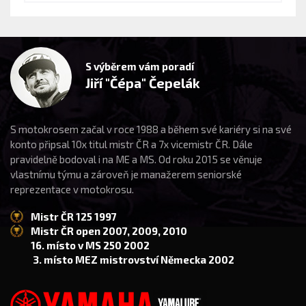
S výběrem vám poradí
Jiří "Čépa" Čepelák
S motokrosem začal v roce 1988 a během své kariéry si na své
konto připsal 10x titul mistr ČR a 7x vicemistr ČR. Dále
pravidelně bodoval i na ME a MS. Od roku 2015 se věnuje
vlastnímu týmu a zároveň je manažerem seniorské
reprezentace v motokrosu.
Mistr ČR 125 1997
Mistr ČR open 2007, 2009, 2010
16. místo v MS 250 2002
3. místo MEZ mistrovství Německa 2002