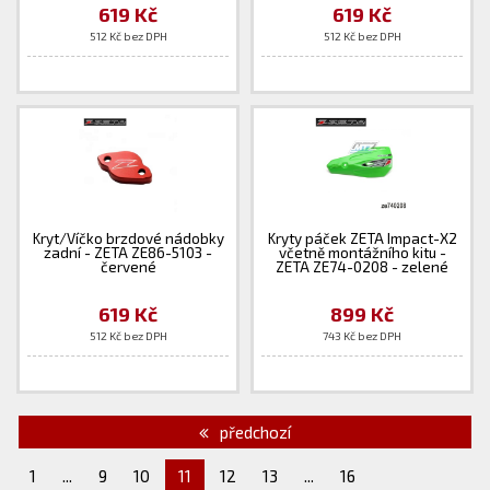
619 Kč
619 Kč
512 Kč bez DPH
512 Kč bez DPH
Kryt/Víčko brzdové nádobky
Kryty páček ZETA Impact-X2
zadní - ZETA ZE86-5103 -
včetně montážního kitu -
červené
ZETA ZE74-0208 - zelené
619 Kč
899 Kč
512 Kč bez DPH
743 Kč bez DPH
předchozí
1
...
9
10
11
12
13
...
16