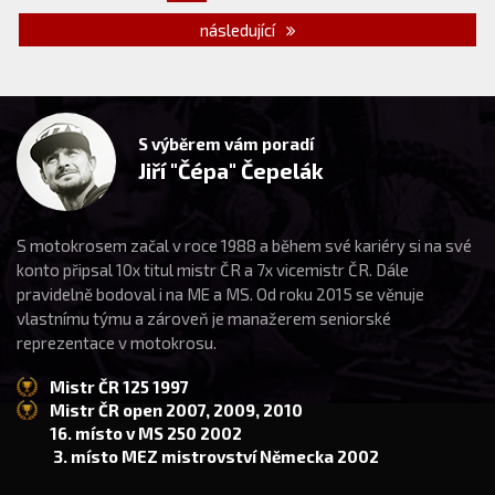
následující
S výběrem vám poradí
Jiří "Čépa" Čepelák
S motokrosem začal v roce 1988 a během své kariéry si na své
konto připsal 10x titul mistr ČR a 7x vicemistr ČR. Dále
pravidelně bodoval i na ME a MS. Od roku 2015 se věnuje
vlastnímu týmu a zároveň je manažerem seniorské
reprezentace v motokrosu.
Mistr ČR 125 1997
Mistr ČR open 2007, 2009, 2010
16. místo v MS 250 2002
3. místo MEZ mistrovství Německa 2002