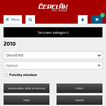
0
Menu
Seznam kategorií
2010
Otevřít filtr
Výchozí
Položky skladem
pneumatiky, duše a mousse
motor
oleje
plasty