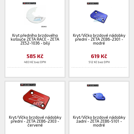
Kryt předního brzdového
Kryt/Víčko brzdové nádobky
kotouče ZETA RACE - ZETA
přední - ZETA ZE86-2301 -
ZE52-1036 - bílý
modré
585 Kč
619 Kč
483 Kč bez DPH
512 Kč bez DPH
Kryt/Víčko brzdové nádobky
Kryt/Víčko brzdové nádobky
přední - ZETA ZE86-2303 -
zadní - ZETA ZE86-5101 -
červené
modré