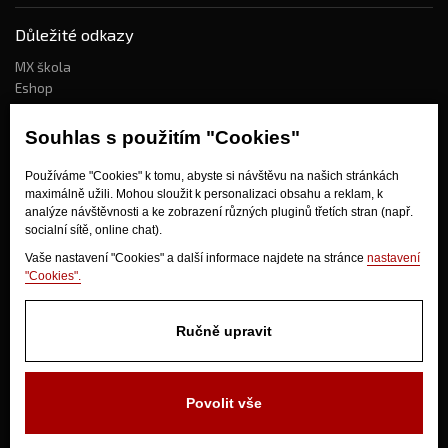
Důležité odkazy
MX škola
Eshop
Kdo jsme?
Souhlas s použitím "Cookies"
Používáme "Cookies" k tomu, abyste si návštěvu na našich stránkách
Jak nakupovat?
maximálně užili. Mohou sloužit k personalizaci obsahu a reklam, k
Obchodní podmínky
analýze návštěvnosti a ke zobrazení různých pluginů třetích stran (např.
socialní sítě, online chat).
Doprava
Odstoupení od kupní smlouvy
Vaše nastavení "Cookies" a další informace najdete na stránce
nastavení
"Cookies".
Ručně upravit
Povolit vše
V Olšinkách 1430
280 02 Kolín