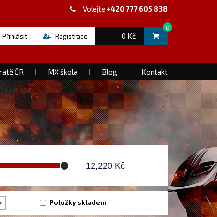
Volejte
+420 777 605 838
0
0 Kč
Přihlásit
Registrace
ratě ČR
MX škola
Blog
Kontakt
12,220
Kč
Položky skladem