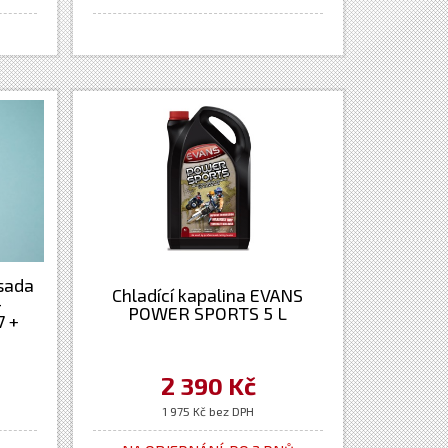
(sada
Chladící kapalina EVANS
-
POWER SPORTS 5 L
7 +
2 390 Kč
1 975 Kč bez DPH