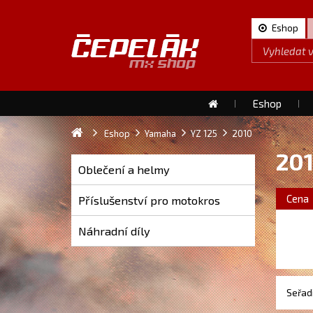
Eshop
Eshop
Eshop
Yamaha
YZ 125
2010
20
Oblečení a helmy
Cena
Příslušenství pro motokros
Náhradní díly
Seřadi