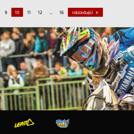
9
10
11
12
...
16
následující