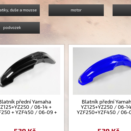
tiky, duše a mousse
motor
podvozek
Blatník přední Yamaha
Blatník přední Yama
Z125+YZ250 / 06-14 +
YZ125+YZ250 / 06-14
F250 + YZF450 / 06-09 +
YZF250+YZF450 / 06-
F250 / 06-14 + WRF450
WRF250 / 06-14 + WR
/ 06-11 - barva černá
/ 06-11 - barva mod
539 Kč
539 Kč