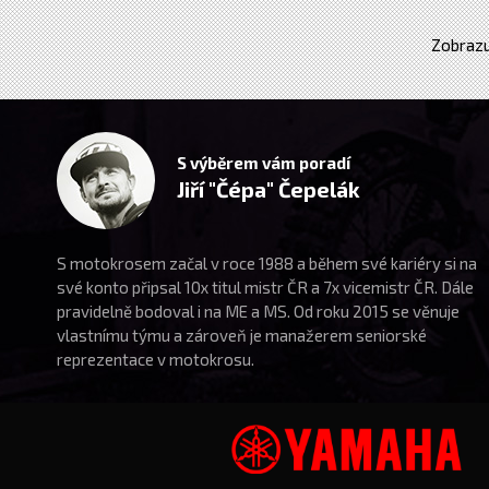
Zobrazu
S výběrem vám poradí
Jiří "Čépa" Čepelák
S motokrosem začal v roce 1988 a během své kariéry si na
své konto připsal 10x titul mistr ČR a 7x vicemistr ČR. Dále
pravidelně bodoval i na ME a MS. Od roku 2015 se věnuje
vlastnímu týmu a zároveň je manažerem seniorské
reprezentace v motokrosu.