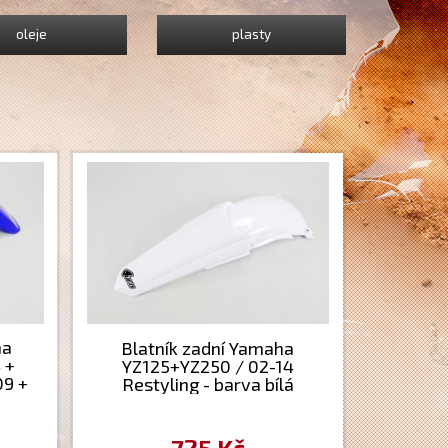
oleje
plasty
ha
Blatník zadní Yamaha
 +
YZ125+YZ250 / 02-14
09 +
Restyling - barva bílá
F450
rá
725 Kč