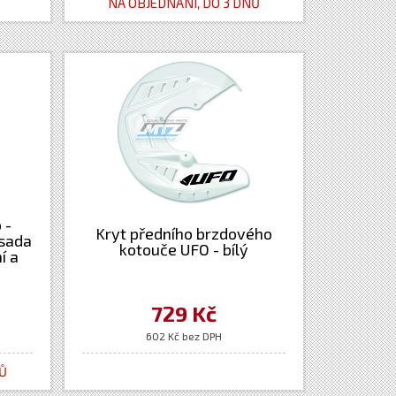
NA OBJEDNÁNÍ, DO 3 DNŮ
 -
Kryt předního brzdového
(sada
kotouče UFO - bílý
í a
729 Kč
602 Kč bez DPH
NŮ