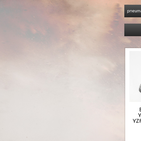
pneuma
Y
YZ
WR