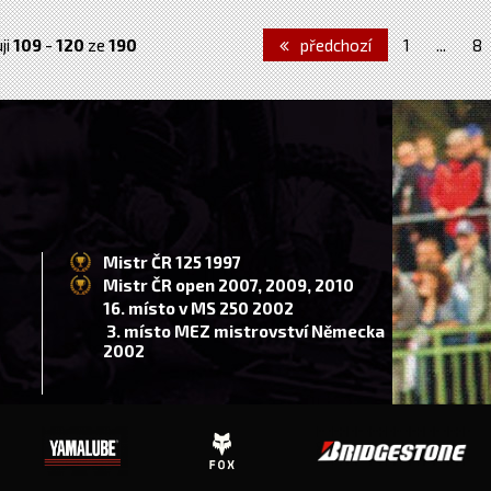
ji
109
-
120
ze
190
předchozí
1
...
8
Mistr ČR 125 1997
Mistr ČR open 2007, 2009, 2010
16. místo v MS 250 2002
3. místo MEZ mistrovství Německa
2002