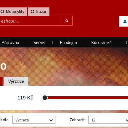
Motocykly
Bazar
Půjčovna
Servis
Prodejna
Kdo jsme?
T
10
Výrobce
119
Kč
t dle:
Zobrazit:
Výchozí
12