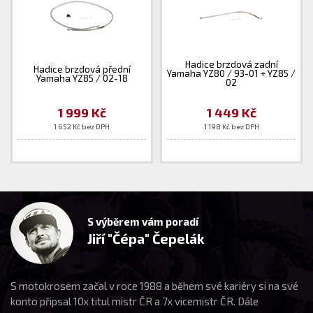
Hadice brzdová zadní
Hadice brzdová přední
Yamaha YZ80 / 93-01 + YZ85 /
Yamaha YZ85 / 02-18
02
1 999 Kč
1 449 Kč
1 652 Kč bez DPH
1 198 Kč bez DPH
S výběrem vám poradí
Jiří "Čépa" Čepelák
S motokrosem začal v roce 1988 a během své kariéry si na své
konto připsal 10x titul mistr ČR a 7x vicemistr ČR. Dále