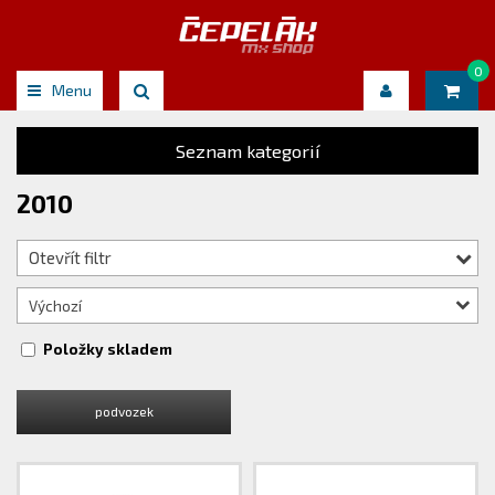
0
Menu
Seznam kategorií
2010
Otevřít filtr
Výchozí
Položky skladem
podvozek