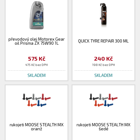
převodový olej Motorex Gear
QUICK TYRE REPAIR 300 ML
oil Prisma ZX 75W90 1L
575 Kč
240 Kč
475 Kč bez DPH
198 Kč bez DPH
SKLADEM
SKLADEM
rukojeti MOOSE STEALTH MX
rukojeti MOOSE STEALTH MX
oranž
šedé