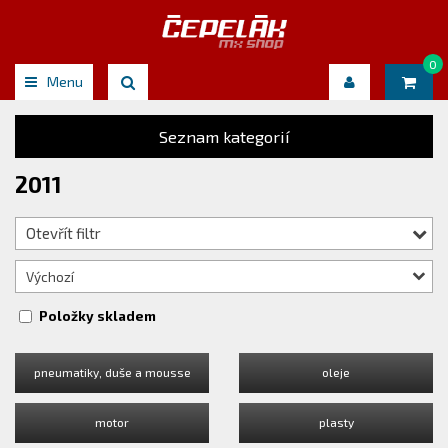
0
Menu
Seznam kategorií
2011
Otevřít filtr
Výchozí
Položky skladem
pneumatiky, duše a mousse
oleje
motor
plasty