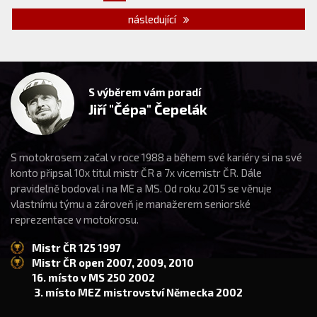
následující
S výběrem vám poradí
Jiří "Čépa" Čepelák
S motokrosem začal v roce 1988 a během své kariéry si na své
konto připsal 10x titul mistr ČR a 7x vicemistr ČR. Dále
pravidelně bodoval i na ME a MS. Od roku 2015 se věnuje
vlastnímu týmu a zároveň je manažerem seniorské
reprezentace v motokrosu.
Mistr ČR 125 1997
Mistr ČR open 2007, 2009, 2010
16. místo v MS 250 2002
3. místo MEZ mistrovství Německa 2002