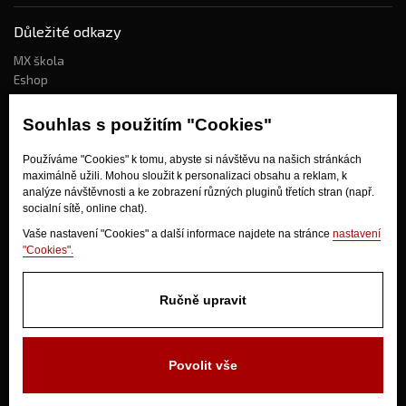
Důležité odkazy
MX škola
Eshop
Kdo jsme?
Souhlas s použitím "Cookies"
Používáme "Cookies" k tomu, abyste si návštěvu na našich stránkách
Jak nakupovat?
maximálně užili. Mohou sloužit k personalizaci obsahu a reklam, k
Obchodní podmínky
analýze návštěvnosti a ke zobrazení různých pluginů třetích stran (např.
socialní sítě, online chat).
Doprava
Odstoupení od kupní smlouvy
Vaše nastavení "Cookies" a další informace najdete na stránce
nastavení
"Cookies".
Ručně upravit
Povolit vše
V Olšinkách 1430
280 02 Kolín