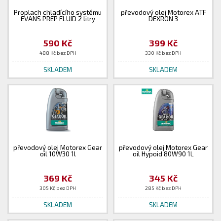
Proplach chladícího systému
převodový olej Motorex ATF
EVANS PREP FLUID 2 litry
DEXRON 3
590 Kč
399 Kč
488 Kč bez DPH
330 Kč bez DPH
SKLADEM
SKLADEM
převodový olej Motorex Gear
převodový olej Motorex Gear
oil 10W30 1l
oil Hypoid 80W90 1L
369 Kč
345 Kč
305 Kč bez DPH
285 Kč bez DPH
SKLADEM
SKLADEM