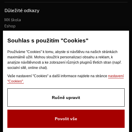
Důležité odkazy
MX škola
Eshop
Kdo jsme?
Souhlas s použitím "Cookies"
Používáme "Cookies" k tomu, abyste si návštěvu na našich stránkách
Jak nakupovat?
maximálně užili. Mohou sloužit k personalizaci obsahu a reklam, k
Obchodní podmínky
analýze návštěvnosti a ke zobrazení různých pluginů třetích stran (např.
socialní sítě, online chat).
Doprava
Odstoupení od kupní smlouvy
Vaše nastavení "Cookies" a další informace najdete na stránce
nastavení
"Cookies".
Ručně upravit
Povolit vše
V Olšinkách 1430
280 02 Kolín