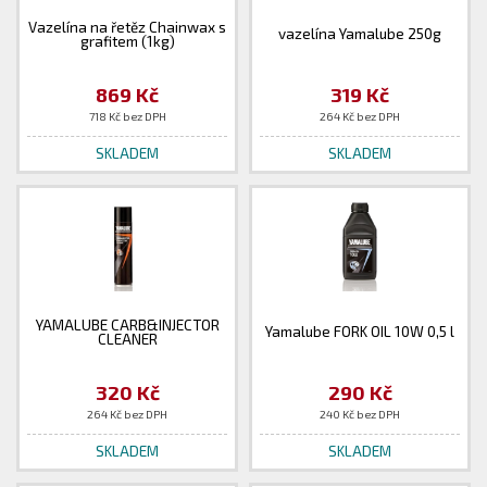
Vazelína na řetěz Chainwax s
vazelína Yamalube 250g
grafitem (1kg)
869 Kč
319 Kč
718 Kč bez DPH
264 Kč bez DPH
SKLADEM
SKLADEM
YAMALUBE CARB&INJECTOR
Yamalube FORK OIL 10W 0,5 l
CLEANER
320 Kč
290 Kč
264 Kč bez DPH
240 Kč bez DPH
SKLADEM
SKLADEM