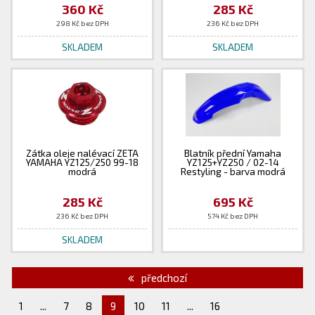
360 Kč
285 Kč
298 Kč bez DPH
236 Kč bez DPH
SKLADEM
SKLADEM
Zátka oleje nalévací ZETA
Blatník přední Yamaha
YAMAHA YZ125/250 99-18
YZ125+YZ250 / 02-14
modrá
Restyling - barva modrá
285 Kč
695 Kč
236 Kč bez DPH
574 Kč bez DPH
SKLADEM
předchozí
1
...
7
8
9
10
11
...
16