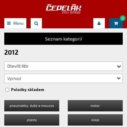
0
Menu
Seznam kategorií
2012
Otevřít filtr
Výchozí
Položky skladem
pneumatiky, duše a mousse
motor
plasty
oleje