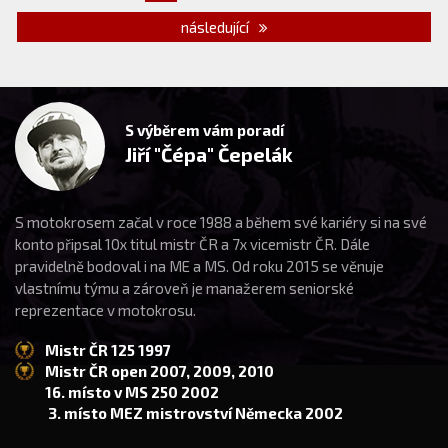
následující
S výběrem vám poradí
Jiří "Čépa" Čepelák
S motokrosem začal v roce 1988 a během své kariéry si na své
konto připsal 10x titul mistr ČR a 7x vicemistr ČR. Dále
pravidelně bodoval i na ME a MS. Od roku 2015 se věnuje
vlastnímu týmu a zároveň je manažerem seniorské
reprezentace v motokrosu.
Mistr ČR 125 1997
Mistr ČR open 2007, 2009, 2010
16. místo v MS 250 2002
3. místo MEZ mistrovství Německa 2002