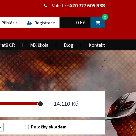
Volejte
+420 777 605 838
0
0 Kč
Přihlásit
Registrace
ratě ČR
MX škola
Blog
Kontakt
14,110
Kč
Položky skladem