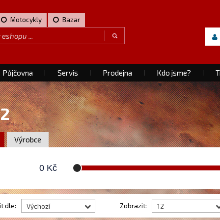
Motocykly
Bazar
Půjčovna
Servis
Prodejna
Kdo jsme?
T
12
Výrobce
0
Kč
t dle:
Zobrazit:
Výchozí
12