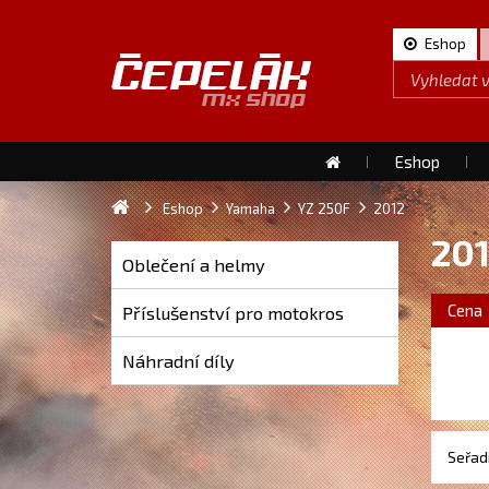
Eshop
Eshop
Eshop
Yamaha
YZ 250F
2012
20
Oblečení a helmy
Cena
Příslušenství pro motokros
Náhradní díly
Seřadi