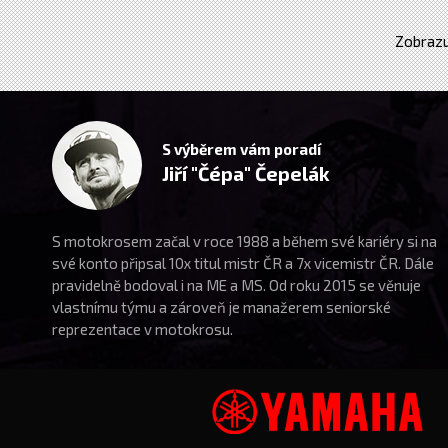
Zobrazu
S výběrem vám poradí
Jiří "Čépa" Čepelák
S motokrosem začal v roce 1988 a během své kariéry si na
své konto připsal 10x titul mistr ČR a 7x vicemistr ČR. Dále
pravidelně bodoval i na ME a MS. Od roku 2015 se věnuje
vlastnímu týmu a zároveň je manažerem seniorské
reprezentace v motokrosu.