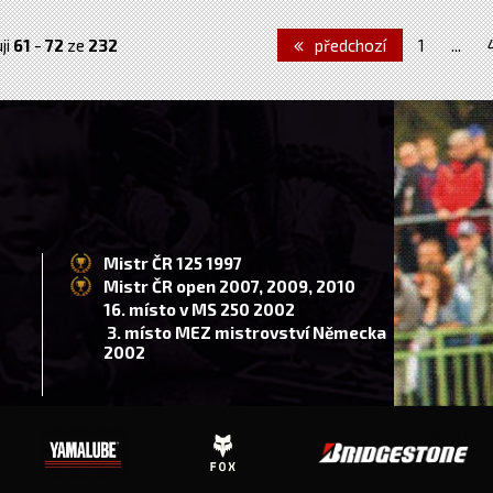
ji
61
-
72
ze
232
předchozí
1
...
Mistr ČR 125 1997
Mistr ČR open 2007, 2009, 2010
16. místo v MS 250 2002
3. místo MEZ mistrovství Německa
2002