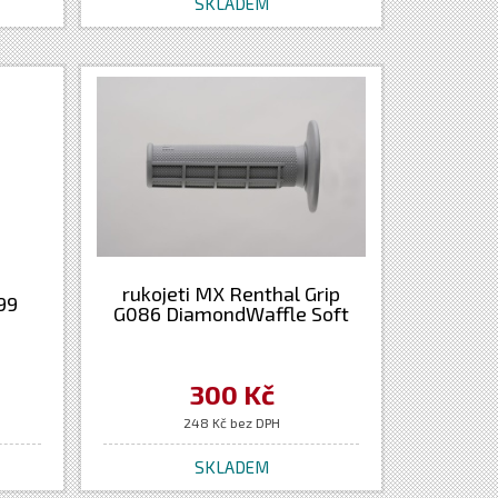
SKLADEM
rukojeti MX Renthal Grip
99
G086 DiamondWaffle Soft
300 Kč
248 Kč bez DPH
SKLADEM