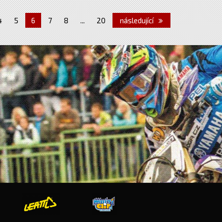
4
5
6
7
8
...
20
následující