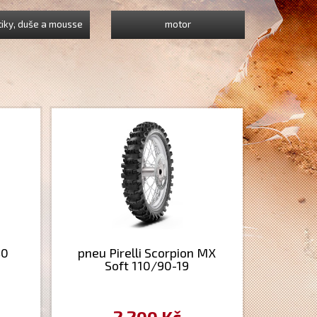
iky, duše a mousse
motor
40
pneu Pirelli Scorpion MX
Soft 110/90-19
2 200 Kč