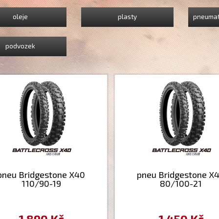
oleje
plasty
pneumat
podvozek
pneu Bridgestone X40
pneu Bridgestone X
110/90-19
80/100-21
1 890 Kč
1 450 Kč