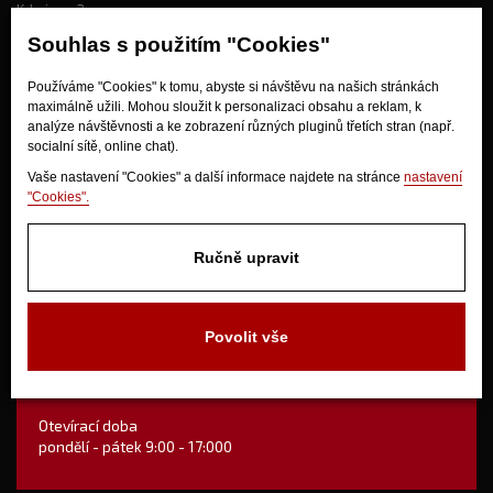
Kdo jsme?
Souhlas s použitím "Cookies"
Jak nakupovat?
Používáme "Cookies" k tomu, abyste si návštěvu na našich stránkách
maximálně užili. Mohou sloužit k personalizaci obsahu a reklam, k
Obchodní podmínky
analýze návštěvnosti a ke zobrazení různých pluginů třetích stran (např.
Doprava
socialní sítě, online chat).
Odstoupení od kupní smlouvy
Vaše nastavení "Cookies" a další informace najdete na stránce
nastavení
"Cookies".
Ručně upravit
Povolit vše
V Olšinkách 1430
280 02 Kolín
Otevírací doba
pondělí - pátek 9:00 - 17:000