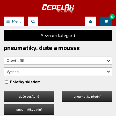
0
Menu
Seznam kategorií
pneumatiky, duše a mousse
Otevřít filtr
Výchozí
Položky skladem
duše zesílené
pneumatiky přední
pneumatiky zadní