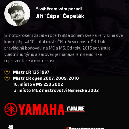
S výběrem vám poradí
Jiří "Čépa" Čepelák
S motokrosem začal v roce 1988 a během své kariéry si na své
konto připsal 10x titul mistr ČR a 7x vicemistr ČR. Dále
pravidelně bodoval i na ME a MS. Od roku 2015 se věnuje
vlastnímu týmu a zároveň je manažerem seniorské
reprezentace v motokrosu.
Mistr ČR 125 1997
Mistr ČR open 2007, 2009, 2010
16. místo v MS 250 2002
3. místo MEZ mistrovství Německa 2002