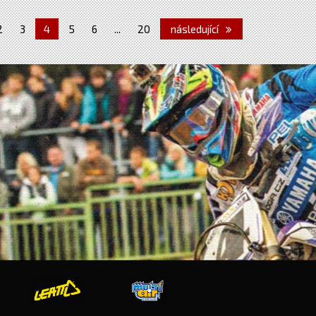
2
3
4
5
6
...
20
následující