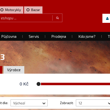
Motocykly
Bazar
Půjčovna
Servis
Prodejna
Kdo jsme?
T
13
Výrobce
0
Kč
t dle:
Zobrazit:
Výchozí
12