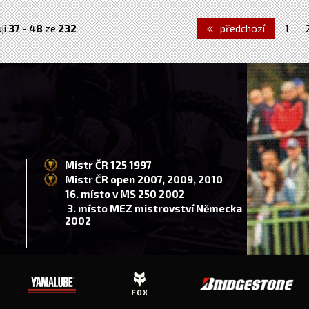
ji
37
-
48
ze
232
předchozí
1
Mistr ČR 125 1997
Mistr ČR open 2007, 2009, 2010
16. místo v MS 250 2002
3. místo MEZ mistrovství Německa
2002