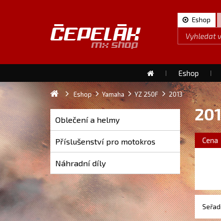
Eshop
Eshop
Eshop
Yamaha
YZ 250F
2013
20
Oblečení a helmy
Cena
Příslušenství pro motokros
Náhradní díly
Seřadi