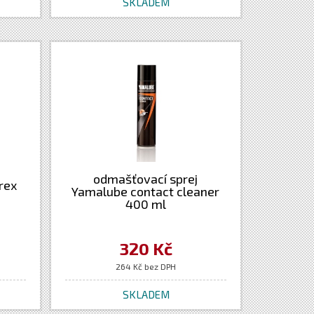
SKLADEM
odmašťovací sprej
rex
Yamalube contact cleaner
400 ml
320 Kč
264 Kč bez DPH
SKLADEM