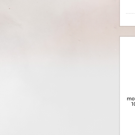
mot
1