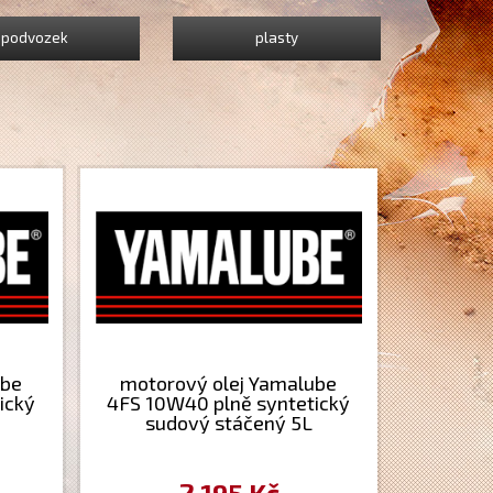
podvozek
plasty
ube
motorový olej Yamalube
ický
4FS 10W40 plně syntetický
sudový stáčený 5L
2 195 Kč