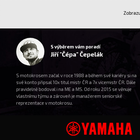
Zobrazu
S výběrem vám poradí
Jiří "Čépa" Čepelák
S motokrosem začal v roce 1988 a během své kariéry si na
své konto připsal 10x titul mistr ČR a 7x vicemistr ČR. Dále
pravidelně bodoval i na ME a MS. Od roku 2015 se věnuje
vlastnímu týmu a zároveň je manažerem seniorské
reprezentace v motokrosu.