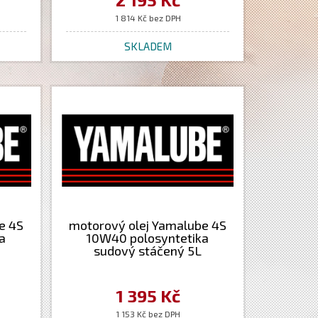
1 814 Kč bez DPH
SKLADEM
e 4S
motorový olej Yamalube 4S
a
10W40 polosyntetika
sudový stáčený 5L
1 395 Kč
1 153 Kč bez DPH