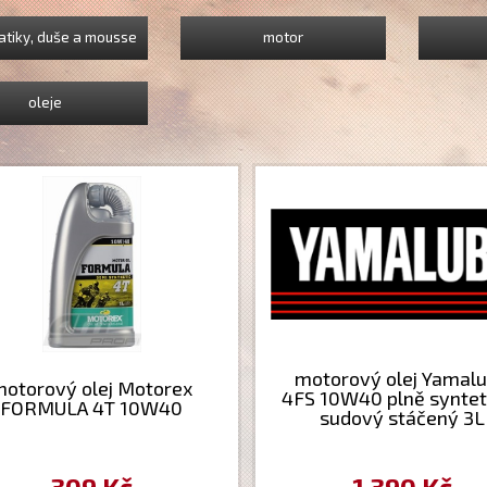
tiky, duše a mousse
motor
oleje
motorový olej Yamal
otorový olej Motorex
4FS 10W40 plně syntet
FORMULA 4T 10W40
sudový stáčený 3L
309 Kč
1 390 Kč