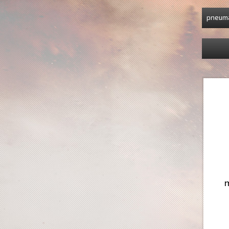
pneuma
m