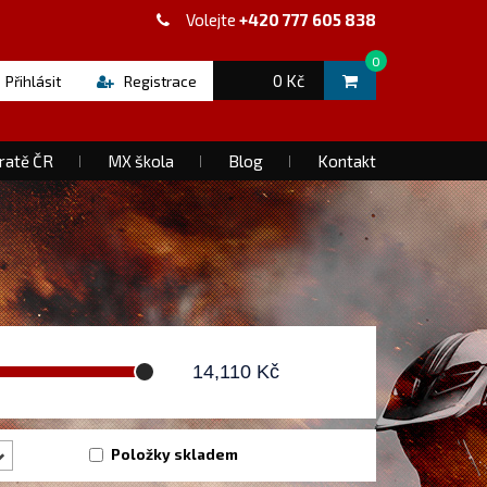
Volejte
+420 777 605 838
0
0 Kč
Přihlásit
Registrace
ratě ČR
MX škola
Blog
Kontakt
14,110
Kč
Položky skladem