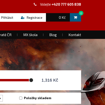
Volejte
+420 777 605 838
0
0 Kč
Přihlásit
Registrace
ratě ČR
MX škola
Blog
Kontakt
1,316
Kč
Položky skladem