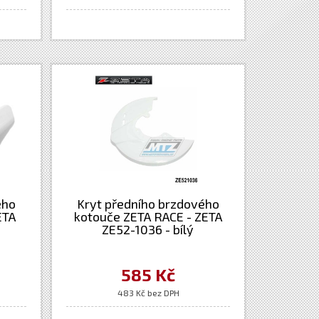
ého
Kryt předního brzdového
ETA
kotouče ZETA RACE - ZETA
ZE52-1036 - bílý
585 Kč
483 Kč bez DPH