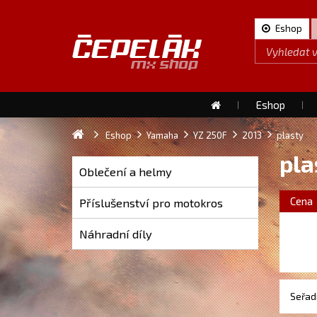
Eshop
Eshop
Eshop
Yamaha
YZ 250F
2013
plasty
pla
Oblečení a helmy
Cena
Příslušenství pro motokros
Náhradní díly
Seřadi