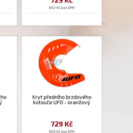
602 Kč bez DPH
ého
Kryt předního brzdového
ý
kotouče UFO - oranžový
729 Kč
602 Kč bez DPH