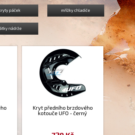
kryty páček
mřížky chladiče
átky nádrže
ého
Kryt předního brzdového
kotouče UFO - černý
729 Kč