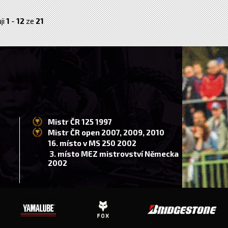
ji
1
-
12
ze
21
Mistr ČR 125 1997
Mistr ČR open 2007, 2009, 2010
16. místo v MS 250 2002
3. místo MEZ mistrovství Německa
2002