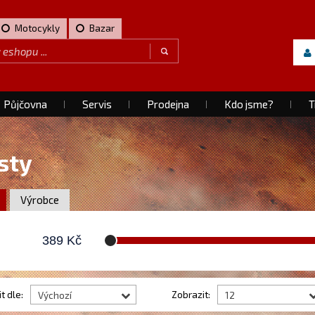
Motocykly
Bazar
Půjčovna
Servis
Prodejna
Kdo jsme?
T
sty
Výrobce
389
Kč
t dle:
Zobrazit:
Výchozí
12