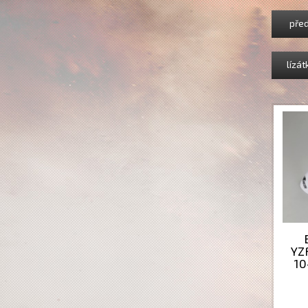
před
lízát
YZ
10
2
WRF