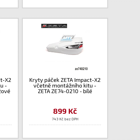
ct-X2
Kryty páček ZETA Impact-X2
u -
včetně montážního kitu -
žové
ZETA ZE74-0210 - bílé
899 Kč
743 Kč bez DPH