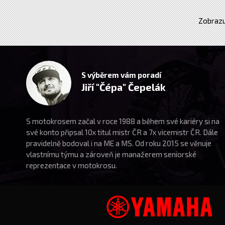
Zobrazu
S výběrem vám poradí
Jiří "Čépa" Čepelák
S motokrosem začal v roce 1988 a během své kariéry si na
své konto připsal 10x titul mistr ČR a 7x vicemistr ČR. Dále
pravidelně bodoval i na ME a MS. Od roku 2015 se věnuje
vlastnímu týmu a zároveň je manažerem seniorské
reprezentace v motokrosu.