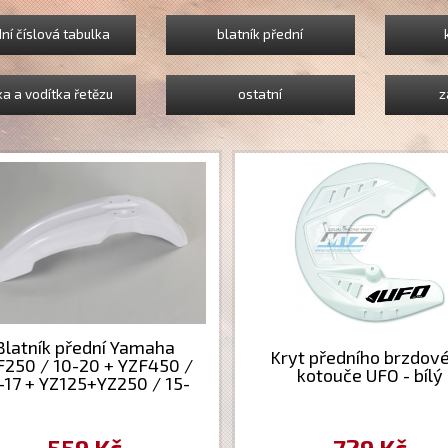
ní číslová tabulka
blatník přední
ka a vodítka řetězu
ostatní
z
Blatník přední Yamaha
Kryt předního brzdov
F250 / 10-20 + YZF450 /
kotouče UFO - bílý
-17 + YZ125+YZ250 / 15-
0 + WRF250 / 15-20 +
450 / 12-19 - barva bílá
559 Kč
729 Kč