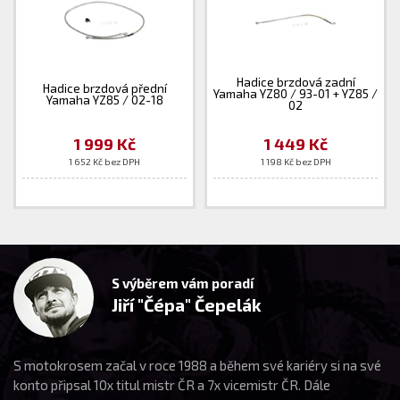
Hadice brzdová zadní
Hadice brzdová přední
Yamaha YZ80 / 93-01 + YZ85 /
Yamaha YZ85 / 02-18
02
1 999 Kč
1 449 Kč
1 652 Kč bez DPH
1 198 Kč bez DPH
S výběrem vám poradí
Jiří "Čépa" Čepelák
S motokrosem začal v roce 1988 a během své kariéry si na své
konto připsal 10x titul mistr ČR a 7x vicemistr ČR. Dále