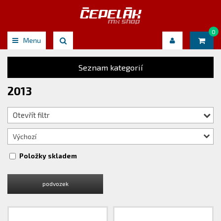
0
Menu
Seznam kategorií
2013
Otevřít filtr
Výchozí
Položky skladem
podvozek